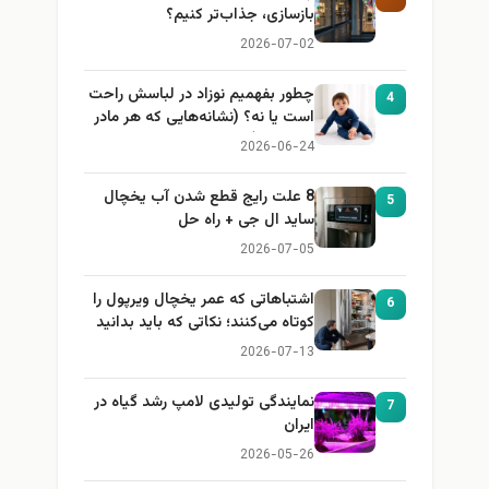
بازسازی، جذاب‌تر کنیم؟
2026-07-02
چطور بفهمیم نوزاد در لباسش راحت
4
است یا نه؟ (نشانه‌هایی که هر مادر
باید بداند)
2026-06-24
8 علت رایج قطع شدن آب یخچال
5
ساید ال جی + راه حل
2026-07-05
اشتباهاتی که عمر یخچال ویرپول را
6
کوتاه می‌کنند؛ نکاتی که باید بدانید
2026-07-13
نمایندگی تولیدی لامپ رشد گیاه در
7
ایران
2026-05-26