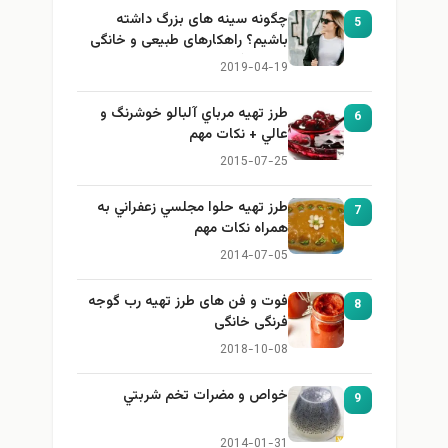
چگونه سینه های بزرگ داشته
5
باشیم؟ راهکارهای طبیعی و خانگی
برای بزرگ کردن سینه
2019-04-19
طرز تهيه مرباي آلبالو خوشرنگ و
6
عالي + نكات مهم
2015-07-25
طرز تهيه حلوا مجلسي زعفراني به
7
همراه نكات مهم
2014-07-05
فوت و فن های طرز تهیه رب گوجه
8
فرنگی خانگی
2018-10-08
خواص و مضرات تخم شربتي
9
2014-01-31