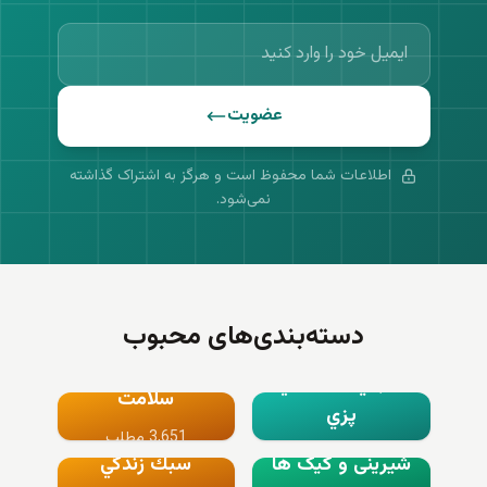
عضویت
اطلاعات شما محفوظ است و هرگز به اشتراک گذاشته
نمی‌شود.
دسته‌بندی‌های محبوب
آشپزي و شيريني
سلامت
پزي
3,651 مطلب
8,120 مطلب
شیرینی و کیک ها
سبك زندگي