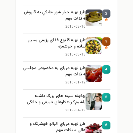
طرز تهيه خیار شور خانگي به 3 روش
2
+ نكات مهم
2015-08-16
طرز تهيه 8 نوع غذاي رژيمي بسيار
3
ساده و خوشمزه
2015-08-13
طرز تهيه مرباي به مخصوص مجلسي
4
+ نكات مهم
2015-01-12
چگونه سینه های بزرگ داشته
5
باشیم؟ راهکارهای طبیعی و خانگی
برای بزرگ کردن سینه
2019-04-19
طرز تهيه مرباي آلبالو خوشرنگ و
6
عالي + نكات مهم