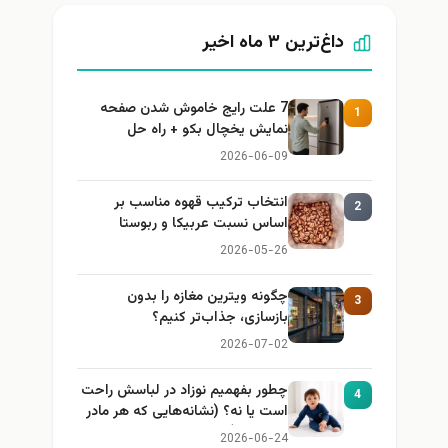
داغ‌ترین ۳ ماه اخیر
7 علت رایج خاموش شدن صفحه
1
نمایش یخچال بکو + راه حل
2026-06-09
انتخاب ترکیب قهوه مناسب بر
2
اساس نسبت عربیکا و ربوستا
2026-05-26
چگونه ویترین مغازه را بدون
3
بازسازی، جذاب‌تر کنیم؟
2026-07-02
چطور بفهمیم نوزاد در لباسش راحت
4
است یا نه؟ (نشانه‌هایی که هر مادر
باید بداند)
2026-06-24