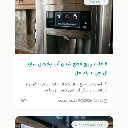
تبلیغ رپورتاژ
8 علت رایج قطع شدن آب یخچال ساید
ال جی + راه حل
اگر آبسردکن یا یخ ساز یخچال ساید ال جی ناگهان از
کار افتاده و دیگر آب نمی دهد، لزوماً به...
2026-07-05
8 دقیقه مطالعه
0
دكوراسيون و چيدمان