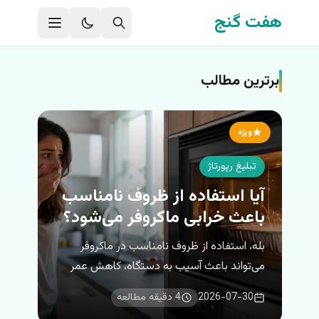
فتن به محتوای اصلی
هفت گنج
برترین مطالب
ویژه
تبلیغ رپورتاژ
آیا استفاده از ظروف نامناسب
باعث خرابی ماکروفر می‌شود؟
بله، استفاده از ظروف نامناسب در ماکروفر
می‌تواند باعث آسیب به دستگاه، کاهش عمر
قطعات و حتی ایجاد خطر آتش‌سوزی شود.
2026-07-30
4 دقیقه مطالعه
ظروف فلزی، ظروف دارای تزئینات طلایی یا