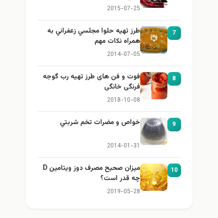
2015-07-25
طرز تهيه حلوا مجلسي زعفراني به
7
همراه نكات مهم
2014-07-05
فوت و فن های طرز تهیه رب گوجه
8
فرنگی خانگی
2018-10-08
خواص و مضرات تخم شربتي
9
2014-01-31
میزان صحیح مصرف دوز ویتامین D
10
چه قدر است؟
2019-05-28