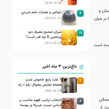
2018-10-08
تان و
خواص و مضرات تخم شربتي
9
 در میان
2014-01-31
میزان صحیح مصرف دوز
10
ویتامین D چه قدر است؟
2019-05-28
شده است.
داغ‌ترین ۳ ماه اخیر
7 علت رایج خاموش شدن
1
صفحه نمایش یخچال بکو + راه
حل
2026-06-09
 ممکن
انتخاب ترکیب قهوه مناسب بر
2
اساس نسبت عربیکا و ربوستا
. از