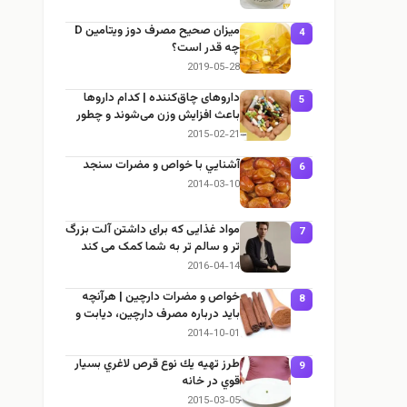
میزان صحیح مصرف دوز ویتامین D
4
چه قدر است؟
2019-05-28
داروهای چاق‌کننده | کدام داروها
5
باعث افزایش وزن می‌شوند و چطور
جلوش را بگیریم؟
2015-02-21
آشنايي با خواص و مضرات سنجد
6
2014-03-10
مواد غذایی که برای داشتن آلت بزرگ
7
تر و سالم تر به شما کمک می کند
2016-04-14
خواص و مضرات دارچین | هرآنچه
8
باید درباره مصرف دارچین، دیابت و
لاغری بدانید
2014-10-01
طرز تهيه يك نوع قرص لاغري بسيار
9
قوي در خانه
2015-03-05