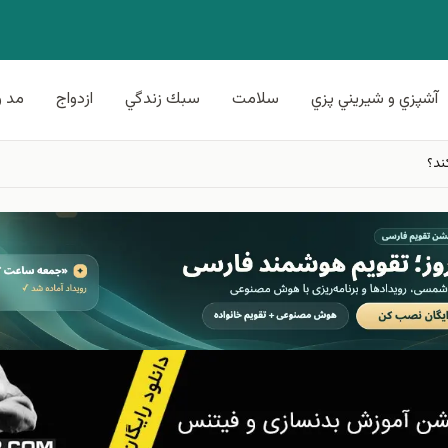
آشپزي و شيريني پزي
سلامت
سبك زندگي
ازدواج
مد و
ند؟