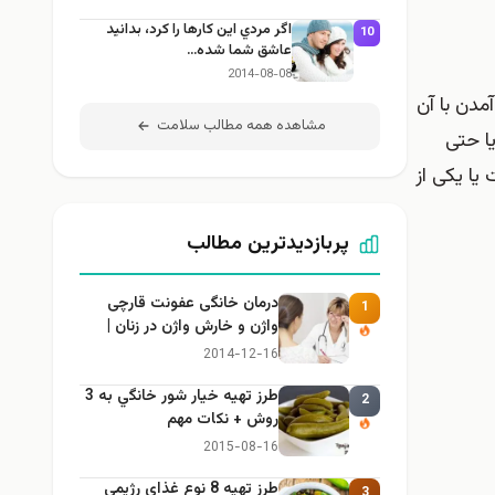
اگر مردي اين كارها را كرد، بدانيد
10
عاشق شما شده…
2014-08-08
مدن با آن
مشاهده همه مطالب سلامت
ا حتی
یا یکی از
پربازدیدترین مطالب
درمان خانگی عفونت قارچی
1
واژن و خارش واژن در زنان |
راهنمای کامل، ایمن و کاربردی
2014-12-16
طرز تهيه خیار شور خانگي به 3
2
روش + نكات مهم
2015-08-16
طرز تهيه 8 نوع غذاي رژيمي
3