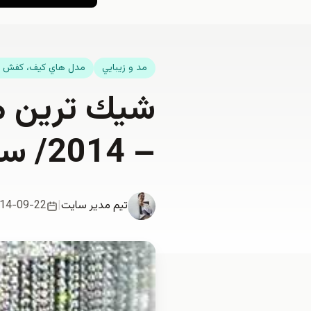
مد و زيبايي
مدل هاي كيف، كفش و
– 2014/ سري 9
تیم مدیر سایت
|
14-09-22