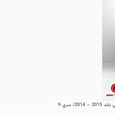
2/ سري 9
شيك ترين، جديدترين و زيباتر