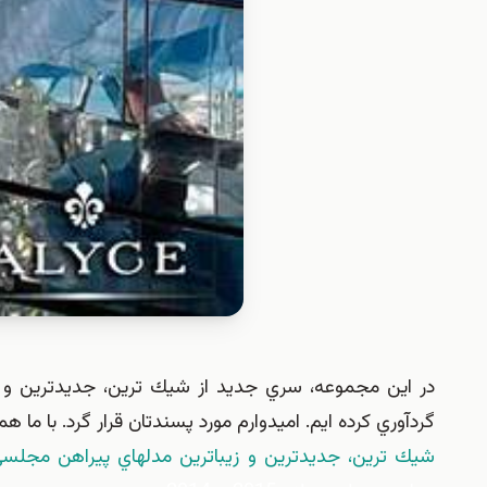
گردآوري كرده ايم. اميدوارم مورد پسندتان قرار گرد. با ما ه
شيك ترين، جديدترين و زيباترين مدلهاي پيراهن مجلسي بلند 2015 – 014