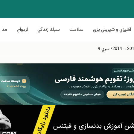
آشپزي و شيريني پزي
سلامت
سبك زندگي
ازدواج
مد و