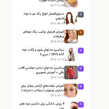
روشن کننده صورت
2017-12-08
دستورالعمل انواع رنگ مو با مواد
2
طبيعي
2015-08-05
آموزش فرمول ترکیب رنگ موهای
3
پرطرفدار
2014-05-05
زيباترين مدلهاي پليور و ژاكت بچه
4
گانه 2015 / سري 2
2014-12-10
زيباترين مدلهاي لباس مجلسي قلاب
5
بافي + آموزش تصويري
2014-12-06
آموزش ترفندهاي آرایش پنهان براي
6
دختران نوجوان ( میکاپ دخترانه )
2015-05-17
9 روش خانگی برای داشتن مژه های
7
بلند