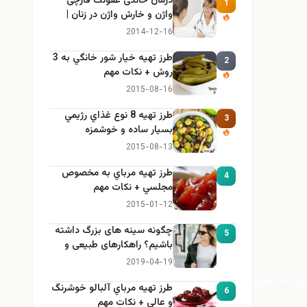
درمان خانگی عفونت قارچی
1
واژن و خارش واژن در زنان |
راهنمای کامل، ایمن و کاربردی
2014-12-16
طرز تهيه خیار شور خانگي به 3
2
روش + نكات مهم
2015-08-16
طرز تهيه 8 نوع غذاي رژيمي
3
بسيار ساده و خوشمزه
2015-08-13
طرز تهيه مرباي به مخصوص
4
مجلسي + نكات مهم
2015-01-12
چگونه سینه های بزرگ داشته
5
باشیم؟ راهکارهای طبیعی و
خانگی برای بزرگ کردن سینه
2019-04-19
ين مدلهاي
طرز تهيه مرباي آلبالو خوشرنگ
6
و عالي + نكات مهم