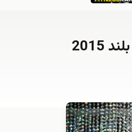
شيك ترين مدلهاي پيراهن مجلسي بلند 2015