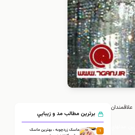
 و زيباترين مدلهاي پيراهن مجلسي بلند زنانه 2015-2014 را براي علاقمندان
برترین مطالب مد و زيبايي
ين مدلهاي
ماسک زردچوبه ، بهترین ماسک
1