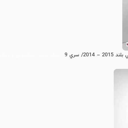
2/ سري 9
شيك ترين، جديدترين و زيباتر