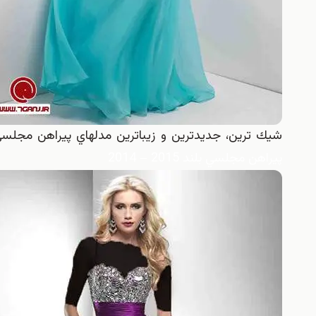
شيك ترين، جديدترين و زيباترين مدلهاي پيراهن مجلسي بلند 2015 – 014
پيراهن مجلسي بلند 2015 – 2014