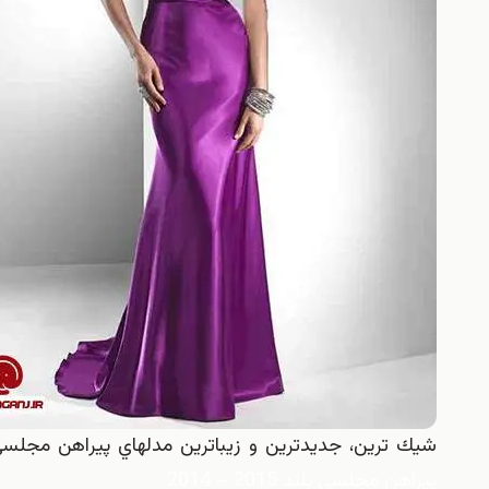
شيك ترين، جديدترين و زيباترين مدلهاي پيراهن مجلسي بلند 2015 – 014
پيراهن مجلسي بلند 2015 – 2014