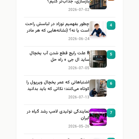
بازسازی، جذاب‌تر کنیم؟
2026-07-02
چطور بفهمیم نوزاد در لباسش راحت
4
است یا نه؟ (نشانه‌هایی که هر مادر
باید بداند)
2026-06-24
8 علت رایج قطع شدن آب یخچال
5
ساید ال جی + راه حل
2026-07-05
اشتباهاتی که عمر یخچال ویرپول را
6
کوتاه می‌کنند؛ نکاتی که باید بدانید
2026-07-13
نمایندگی تولیدی لامپ رشد گیاه در
7
ایران
2026-05-26