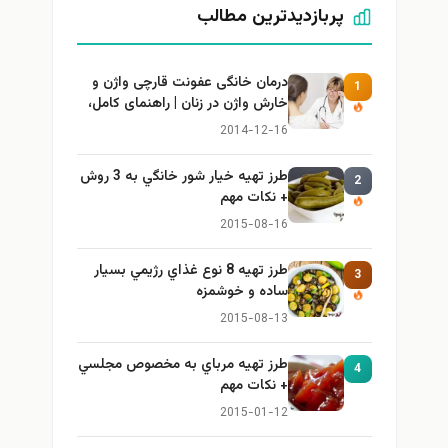
پربازدیدترین مطالب
درمان خانگی عفونت قارچی واژن و
1
خارش واژن در زنان | راهنمای کامل،
ایمن و کاربردی
2014-12-16
طرز تهيه خیار شور خانگي به 3 روش
2
+ نكات مهم
2015-08-16
طرز تهيه 8 نوع غذاي رژيمي بسيار
3
ساده و خوشمزه
2015-08-13
طرز تهيه مرباي به مخصوص مجلسي
4
+ نكات مهم
2015-01-12