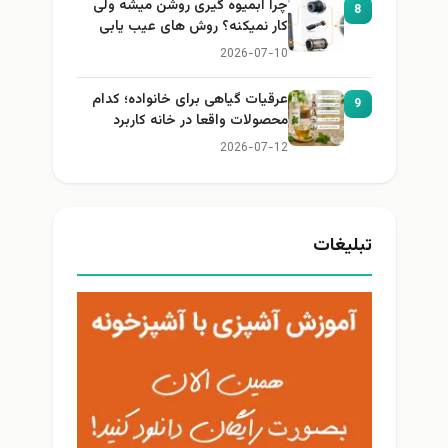
چرا آبمیوه گیری روشن میشه ولی
8
کار نمیکنه؟ روش های عیب یابی
2026-07-10
عرقیات گیاهی برای خانواده؛ کدام
9
محصولات واقعا در خانه کاربرد
دارند؟
2026-07-12
تبلیغات