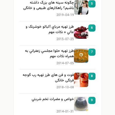
چگونه سینه های بزرگ داشته
5
باشیم؟ راهکارهای طبیعی و خانگی
برای بزرگ کردن سینه
2019-04-19
طرز تهيه مرباي آلبالو خوشرنگ و
6
عالي + نكات مهم
2015-07-25
طرز تهيه حلوا مجلسي زعفراني به
7
همراه نكات مهم
2014-07-05
فوت و فن های طرز تهیه رب گوجه
8
فرنگی خانگی
2018-10-08
خواص و مضرات تخم شربتي
9
2014-01-31