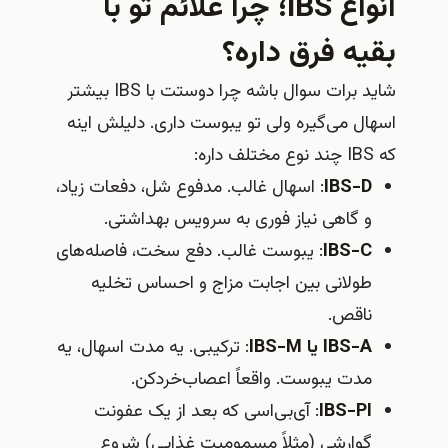
انواع IBS؛ چرا علائم تو با
بقیه فرق داره؟
شاید برات سوال باشه چرا دوستت با IBS بیشتر
اسهال می‌گیره ولی تو یبوست داری. دلیلش اینه
که IBS چند نوع مختلف داره:
IBS-D
: اسهال غالب. مدفوع شل، دفعات زیاد،
و گاهی نیاز فوری به سرویس بهداشتی.
IBS-C
: یبوست غالب. دفع سخت، فاصله‌های
طولانی بین اجابت مزاج و احساس تخلیه
ناقص.
IBS-A یا IBS-M
: ترکیبی. یه مدت اسهال، یه
مدت یبوست. واقعاً اعصاب‌خردکن.
IBS-PI
: آی‌بی‌اسی که بعد از یک عفونت
گوارشی (مثلاً مسمومیت غذایی) شروع