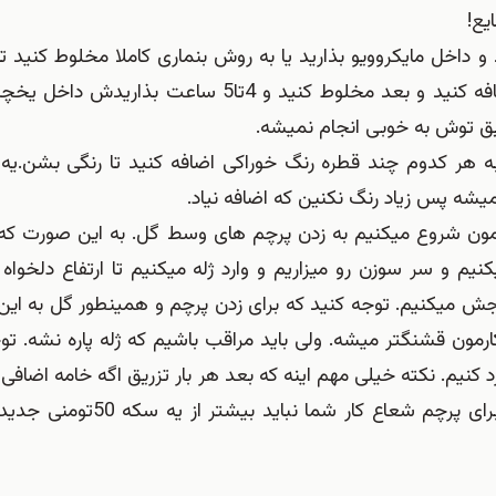
یع!
 آب جوش مخلوط كنید و داخل مایكروویو بذارید یا به روش بنماری كاملا مخلوط كنید
داخلش نباشه و بعد 2سوم لیوان آب سرد سرد بهش اضافه كنید و بعد مخلوط كنید و 4تا5 س
ریق توش به خوبی انجام نمیشه.
 هر كدوم چند قطره رنگ خوراكی اضافه كنید تا رنگی بشن.یه
میشه پس زیاد رنگ نکنین که اضافه نیاد.
 گلامون شروع میکنیم به زدن پرچم های وسط گل. به این صورت ک
م و سر سوزن رو میزاریم و وارد ژله میکنیم تا ارتفاع دلخواه 
رجش میکنیم. توجه کنید که برای زدن پرچم و همینطور گل به ای
ون قشنگتر میشه. ولی باید مراقب باشیم که ژله پاره نشه. تو
د کنیم. نکته خیلی مهم اینه که بعد هر بار تزریق اگه خامه اضافی ز
با دستمال تمیزش کنین که پشت کار کثیف نشه.در كل برای پرچم شع