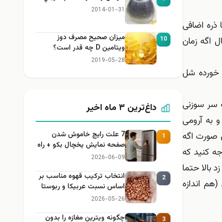
2014-01-31
 تا ذره اضافی
میزان صحیح مصرف دوز
اعت بذاریدش داخل یخچال اگه زمان
10
ویتامین D چه قدر است؟
2019-05-28
 خورده شل
ه سر سوزنی
داغ‌ترین ۳ ماه اخیر
و به آرومی
7 علت رایج خاموش شدن
ن صورت اگه
1
صفحه نمایش یخچال بکو + راه
جه کنید که
حل
2026-06-09
د بالا حتما
انتخاب ترکیب قهوه مناسب بر
2
اع كار شما نباید بیشتر از یه سكه 50تومنی جدید (هم اندازه
اساس نسبت عربیکا و ربوستا
2026-05-26
چگونه ویترین مغازه را بدون
3