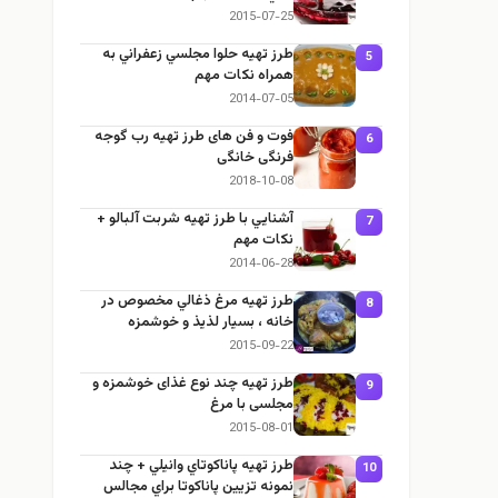
2015-07-25
طرز تهيه حلوا مجلسي زعفراني به
5
همراه نكات مهم
2014-07-05
فوت و فن های طرز تهیه رب گوجه
6
فرنگی خانگی
2018-10-08
آشنايي با طرز تهيه شربت آلبالو +
7
نكات مهم
2014-06-28
طرز تهيه مرغ ذغالي مخصوص در
8
خانه ، بسيار لذيذ و خوشمزه
2015-09-22
طرز تهيه چند نوع غذای خوشمزه و
9
مجلسی با مرغ
2015-08-01
طرز تهيه پاناكوتاي وانيلي + چند
10
نمونه تزيين پاناكوتا براي مجالس