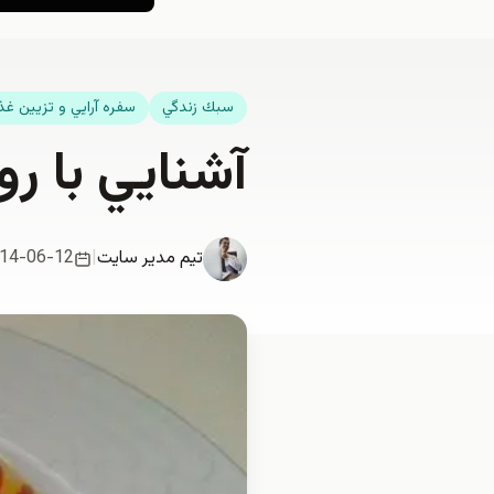
سبك زندگي
سفره آرايي و تزيين غذ
آشنايي با ر
تیم مدیر سایت
|
14-06-12