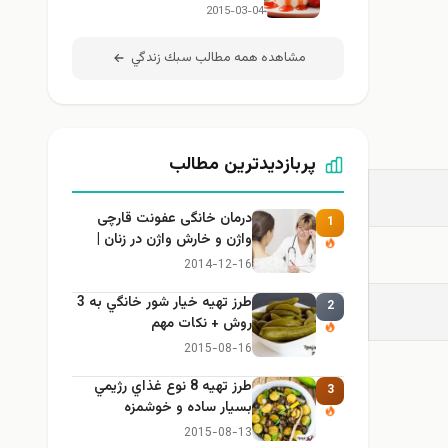
2015-03-04
مشاهده همه مطالب سبك زندگي
پربازدیدترین مطالب
درمان خانگی عفونت قارچی
1
واژن و خارش واژن در زنان |
راهنمای کامل، ایمن و کاربردی
2014-12-16
طرز تهيه خیار شور خانگي به 3
2
روش + نكات مهم
2015-08-16
طرز تهيه 8 نوع غذاي رژيمي
3
بسيار ساده و خوشمزه
2015-08-13