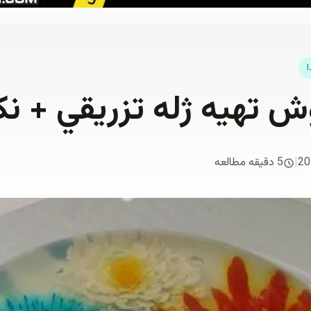
ا
وش تهيه ژله تزريقي + ن
20
|
5 دقیقه مطالعه