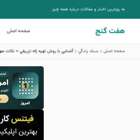
فتن به محتوای اصلی
به روزترين اخبار و مقالات درباره همه چيز
هفت گنج
صفحه اصلی
صفحه اصلی
سبك زندگي
آشنايي با روش تهيه ژله تزريقي + نكات مه