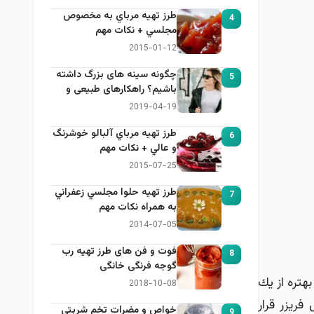
طرز تهيه مرباي به مخصوص
4
مجلسي + نكات مهم
2015-01-12
چگونه سینه های بزرگ داشته
5
باشیم؟ راهکارهای طبیعی و
خانگی برای بزرگ کردن سینه
2019-04-19
طرز تهيه مرباي آلبالو خوشرنگ
6
و عالي + نكات مهم
2015-07-25
طرز تهيه حلوا مجلسي زعفراني
7
به همراه نكات مهم
2014-07-05
فوت و فن های طرز تهیه رب
8
گوجه فرنگی خانگی
هتره از یك
2018-10-08
تدا ظرفتون رو با آب سرد بشورید و 5تا10دقیقه داخل فریزر قرار
خواص و مضرات تخم شربتي
9