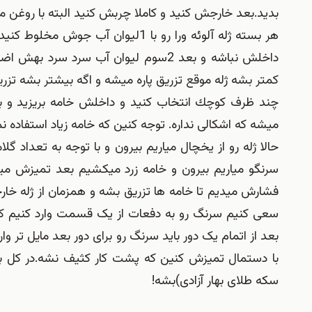
بدید.بعد خارجش كنید و كاملا چربش كنید البته با روغن ما
هر بسته ژله آلوئه ورا رو با 1لیوان
کمتر بشه ژله موقع تزریق پاره میشه و اگه بیشتر بشه تز
چند ظرف كوچك انتخاب كنید و داخلش خامه بریزید و به
میشه که اشکالی نداره. توجه کنین که خامه زیاد استفاده ن
حالا ژله رو از یخچال میاریم بیرون و با توجه به تعداد
سرنگو میاریم بیرون و خامه زرد میکشیم بعد تمیزش میکنی
فشارش میدیم تا خامه ها تزریق بشه و همزمان از ژله خا
سعی کنیم سرنگ رو به دفعات از یک قسمت وارد کنیم کارم
بعد از اتمام یک دور باید سرنگ رو برای دور بعد مایل تر وار
سكه طلای بهار آزادی)بشه!