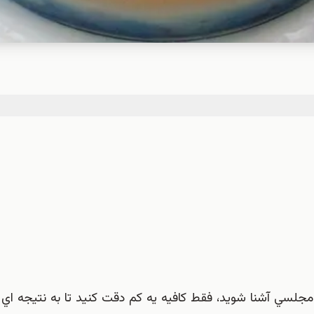
ا و مجلسي آشنا شويد، فقط كافيه يه كم دقت كنيد تا به نتيجه ا