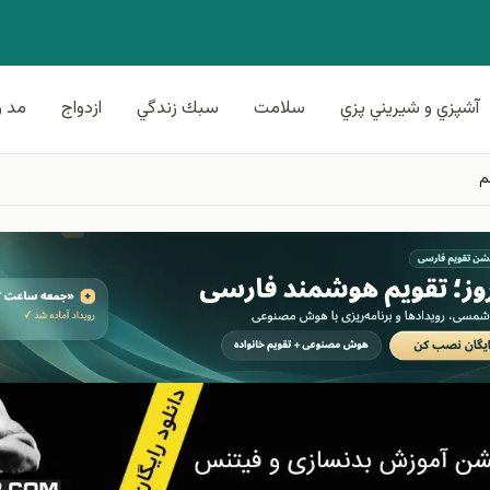
آشپزي و شيريني پزي
سلامت
سبك زندگي
ازدواج
مد و
م