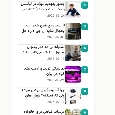
چطور بفهمیم نوزاد در لباسش
4
راحت است یا نه؟ (نشانه‌هایی
که هر مادر باید بداند)
2026-06-24
8 علت رایج قطع شدن آب
5
یخچال ساید ال جی + راه حل
2026-07-05
اشتباهاتی که عمر یخچال
6
ویرپول را کوتاه می‌کنند؛ نکاتی
که باید بدانید
2026-07-13
نمایندگی تولیدی لامپ رشد
7
گیاه در ایران
2026-05-26
چرا آبمیوه گیری روشن میشه
8
ولی کار نمیکنه؟ روش های
عیب یابی
2026-07-10
عرقیات گیاهی برای خانواده؛
9