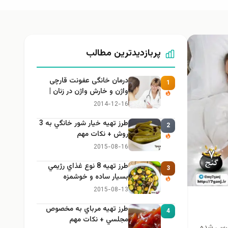
پربازدیدترین مطالب
درمان خانگی عفونت قارچی
1
واژن و خارش واژن در زنان |
راهنمای کامل، ایمن و کاربردی
2014-12-16
طرز تهيه خیار شور خانگي به 3
2
روش + نكات مهم
2015-08-16
طرز تهيه 8 نوع غذاي رژيمي
3
بسيار ساده و خوشمزه
2015-08-13
طرز تهيه مرباي به مخصوص
4
مجلسي + نكات مهم
له و همسرش بررسی شده