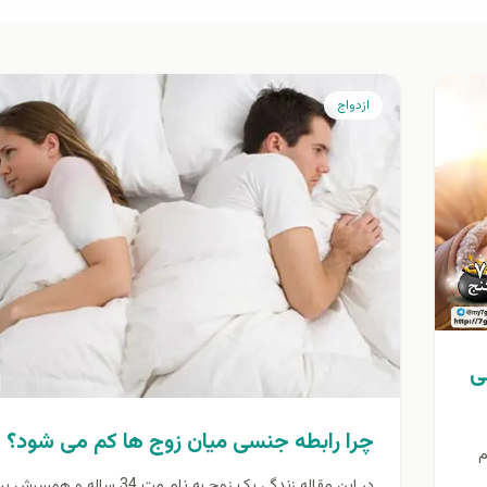
ازدواج
ی
چرا رابطه جنسی میان زوج ها کم می شود؟
م
در این مقاله زندگی یک زوج به نام مت 34 سا