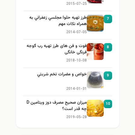
2015-07-25
طرز تهيه حلوا مجلسي زعفراني به
7
همراه نكات مهم
2014-07-05
فوت و فن های طرز تهیه رب گوجه
8
فرنگی خانگی
2018-10-08
خواص و مضرات تخم شربتي
9
2014-01-31
میزان صحیح مصرف دوز ویتامین D
10
چه قدر است؟
2019-05-28