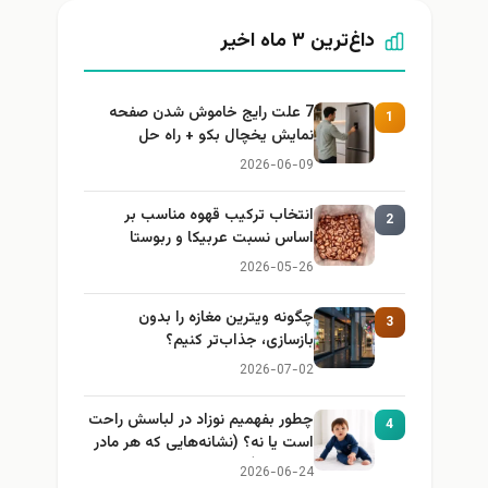
داغ‌ترین ۳ ماه اخیر
7 علت رایج خاموش شدن صفحه
1
نمایش یخچال بکو + راه حل
2026-06-09
انتخاب ترکیب قهوه مناسب بر
2
اساس نسبت عربیکا و ربوستا
2026-05-26
چگونه ویترین مغازه را بدون
3
بازسازی، جذاب‌تر کنیم؟
2026-07-02
چطور بفهمیم نوزاد در لباسش راحت
4
است یا نه؟ (نشانه‌هایی که هر مادر
باید بداند)
2026-06-24