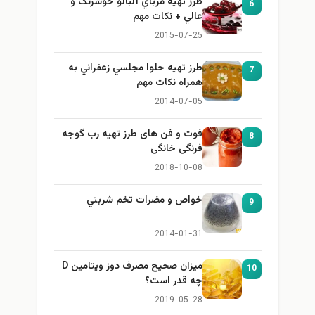
طرز تهيه مرباي آلبالو خوشرنگ و
6
عالي + نكات مهم
2015-07-25
طرز تهيه حلوا مجلسي زعفراني به
7
همراه نكات مهم
2014-07-05
فوت و فن های طرز تهیه رب گوجه
8
فرنگی خانگی
2018-10-08
خواص و مضرات تخم شربتي
9
2014-01-31
میزان صحیح مصرف دوز ویتامین D
10
چه قدر است؟
2019-05-28