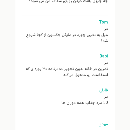
چه چیزی باعث دیدن رویای شفاف من می شود؟
Tom
در
ميل به تغيير چهره در مایکل جکسون از كجا شروع
شد؟
Babi
در
تمرین در خانه بدون تجهیزات: برنامه ۳۰ روزه‌ای که
استقامتت رو متحول می‌کنه
فاطی
در
50 مرد جذاب همه دوران ها
مهدی