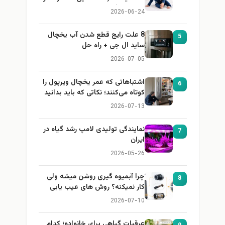
باید بداند)
2026-06-24
8 علت رایج قطع شدن آب یخچال
5
ساید ال جی + راه حل
2026-07-05
اشتباهاتی که عمر یخچال ویرپول را
6
کوتاه می‌کنند؛ نکاتی که باید بدانید
2026-07-13
نمایندگی تولیدی لامپ رشد گیاه در
7
ایران
2026-05-26
چرا آبمیوه گیری روشن میشه ولی
8
کار نمیکنه؟ روش های عیب یابی
2026-07-10
عرقیات گیاهی برای خانواده؛ کدام