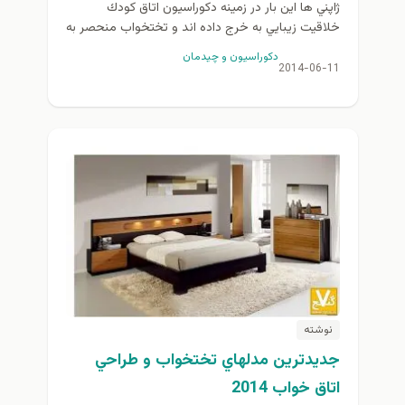
ژاپني ها اين بار در زمينه دكوراسيون اتاق كودك
خلاقيت زيبايي به خرج داده اند و تختخواب منحصر به
فردي را براي كودكان طرح كرده...
دكوراسيون و چيدمان
2014-06-11
نوشته
جديدترين مدلهاي تختخواب و طراحي
اتاق خواب 2014