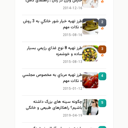
خارش واژن در زنان | راهنمای کامل،
ایمن و کاربردی
2014-12-16
طرز تهيه خیار شور خانگي به 3 روش
2
+ نكات مهم
2015-08-16
طرز تهيه 8 نوع غذاي رژيمي بسيار
3
ساده و خوشمزه
2015-08-13
طرز تهيه مرباي به مخصوص مجلسي
4
+ نكات مهم
2015-01-12
چگونه سینه های بزرگ داشته
5
باشیم؟ راهکارهای طبیعی و خانگی
برای بزرگ کردن سینه
2019-04-19