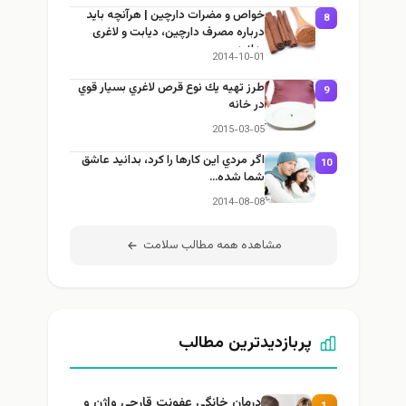
خواص و مضرات دارچین | هرآنچه باید
8
درباره مصرف دارچین، دیابت و لاغری
بدانید
2014-10-01
طرز تهيه يك نوع قرص لاغري بسيار قوي
9
در خانه
2015-03-05
اگر مردي اين كارها را كرد، بدانيد عاشق
10
شما شده…
2014-08-08
مشاهده همه مطالب سلامت
پربازدیدترین مطالب
درمان خانگی عفونت قارچی واژن و