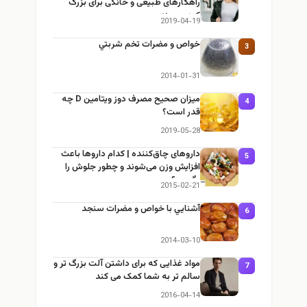
راهکارهای طبیعی و خانگی برای بزرگ
کردن سینه
2019-04-19
خواص و مضرات تخم شربتي
3
2014-01-31
میزان صحیح مصرف دوز ویتامین D چه
4
قدر است؟
2019-05-28
داروهای چاق‌کننده | کدام داروها باعث
5
افزایش وزن می‌شوند و چطور جلوش را
بگیریم؟
2015-02-21
آشنايي با خواص و مضرات سنجد
6
2014-03-10
مواد غذایی که برای داشتن آلت بزرگ تر و
7
سالم تر به شما کمک می کند
2016-04-14