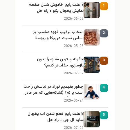
7 علت رایج خاموش شدن صفحه
1
نمایش یخچال بکو + راه حل
2026-06-09
انتخاب ترکیب قهوه مناسب بر
2
اساس نسبت عربیکا و ربوستا
2026-05-26
چگونه ویترین مغازه را بدون
3
بازسازی، جذاب‌تر کنیم؟
2026-07-02
چطور بفهمیم نوزاد در لباسش راحت
4
است یا نه؟ (نشانه‌هایی که هر مادر
باید بداند)
2026-06-24
8 علت رایج قطع شدن آب یخچال
5
ساید ال جی + راه حل
2026-07-05