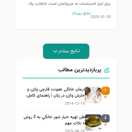
برای ابراز احساسات به عزیزانمان است. انتخاب یک
هدیه ولنتاین که نشان‌دهنده عشق و علاقه شما
تبلیغ رپورتاژ
باشد،...
2025-01-30
نتایج بیشتر
پربازدیدترین مطالب
درمان خانگی عفونت قارچی واژن و
1
خارش واژن در زنان | راهنمای کامل،
ایمن و کاربردی
2014-12-16
طرز تهيه خیار شور خانگي به 3 روش
2
+ نكات مهم
2015-08-16