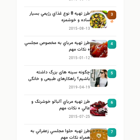
طرز تهيه 8 نوع غذاي رژيمي بسيار
3
ساده و خوشمزه
2015-08-13
طرز تهيه مرباي به مخصوص مجلسي
4
+ نكات مهم
2015-01-12
چگونه سینه های بزرگ داشته
5
باشیم؟ راهکارهای طبیعی و خانگی
برای بزرگ کردن سینه
2019-04-19
طرز تهيه مرباي آلبالو خوشرنگ و
6
عالي + نكات مهم
2015-07-25
طرز تهيه حلوا مجلسي زعفراني به
7
همراه نكات مهم