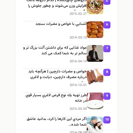
داروهای چاق‌کننده | کدام داروها باعث
5
افزایش وزن می‌شوند و چطور جلوش را
بگیریم؟
2015-02-21
آشنايي با خواص و مضرات سنجد
6
2014-03-10
مواد غذایی که برای داشتن آلت بزرگ تر و
7
سالم تر به شما کمک می کند
2016-04-14
خواص و مضرات دارچین | هرآنچه باید
8
درباره مصرف دارچین، دیابت و لاغری
بدانید
2014-10-01
طرز تهيه يك نوع قرص لاغري بسيار قوي
9
در خانه
2015-03-05
اگر مردي اين كارها را كرد، بدانيد عاشق
10
شما شده…
2014-08-08