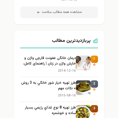
مشاهده همه مطالب سلامت
پربازدیدترین مطالب
درمان خانگی عفونت قارچی واژن و
1
خارش واژن در زنان | راهنمای کامل،
ایمن و کاربردی
2014-12-16
طرز تهيه خیار شور خانگي به 3 روش
2
+ نكات مهم
2015-08-16
طرز تهيه 8 نوع غذاي رژيمي بسيار
3
ساده و خوشمزه