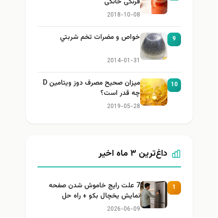
فرنگی خانگی
2018-10-08
خواص و مضرات تخم شربتي
9
2014-01-31
میزان صحیح مصرف دوز ویتامین D
10
چه قدر است؟
2019-05-28
داغ‌ترین ۳ ماه اخیر
7 علت رایج خاموش شدن صفحه
1
نمایش یخچال بکو + راه حل
2026-06-09