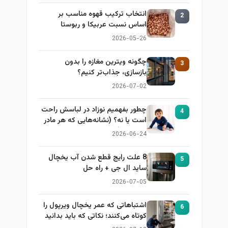
انتخاب ترکیب قهوه مناسب بر
2
اساس نسبت عربیکا و ربوستا
2026-05-26
چگونه ویترین مغازه را بدون
3
بازسازی، جذاب‌تر کنیم؟
2026-07-02
چطور بفهمیم نوزاد در لباسش راحت
4
است یا نه؟ (نشانه‌هایی که هر مادر
باید بداند)
2026-06-24
8 علت رایج قطع شدن آب یخچال
5
ساید ال جی + راه حل
2026-07-05
اشتباهاتی که عمر یخچال ویرپول را
6
کوتاه می‌کنند؛ نکاتی که باید بدانید