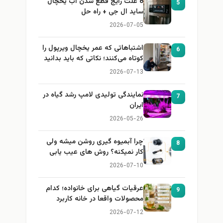
8 علت رایج قطع شدن آب یخچال
5
ساید ال جی + راه حل
2026-07-05
اشتباهاتی که عمر یخچال ویرپول را
6
کوتاه می‌کنند؛ نکاتی که باید بدانید
2026-07-13
نمایندگی تولیدی لامپ رشد گیاه در
7
ایران
2026-05-26
چرا آبمیوه گیری روشن میشه ولی
8
کار نمیکنه؟ روش های عیب یابی
2026-07-10
عرقیات گیاهی برای خانواده؛ کدام
9
محصولات واقعا در خانه کاربرد
دارند؟
2026-07-12