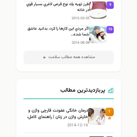
طرز تهيه يك نوع قرص لاغري بسيار قوي
9
در خانه
2015-03-05
اگر مردي اين كارها را كرد، بدانيد عاشق
10
شما شده…
2014-08-08
مشاهده همه مطالب سلامت
پربازدیدترین مطالب
درمان خانگی عفونت قارچی واژن و
1
خارش واژن در زنان | راهنمای کامل،
ایمن و کاربردی
2014-12-16