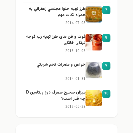
طرز تهيه حلوا مجلسي زعفراني به
7
همراه نكات مهم
2014-07-05
فوت و فن های طرز تهیه رب گوجه
8
فرنگی خانگی
2018-10-08
خواص و مضرات تخم شربتي
9
2014-01-31
میزان صحیح مصرف دوز ویتامین D
10
چه قدر است؟
2019-05-28