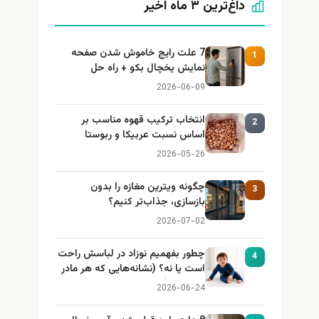
داغ‌ترین ۳ ماه اخیر
7 علت رایج خاموش شدن صفحه
1
نمایش یخچال بکو + راه حل
2026-06-09
انتخاب ترکیب قهوه مناسب بر
2
اساس نسبت عربیکا و ربوستا
2026-05-26
چگونه ویترین مغازه را بدون
3
بازسازی، جذاب‌تر کنیم؟
2026-07-02
چطور بفهمیم نوزاد در لباسش راحت
4
است یا نه؟ (نشانه‌هایی که هر مادر
باید بداند)
2026-06-24