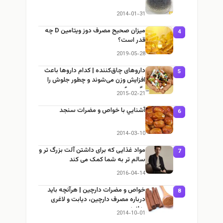
2014-01-31
میزان صحیح مصرف دوز ویتامین D چه
4
قدر است؟
2019-05-28
داروهای چاق‌کننده | کدام داروها باعث
5
افزایش وزن می‌شوند و چطور جلوش را
بگیریم؟
2015-02-21
آشنايي با خواص و مضرات سنجد
6
2014-03-10
مواد غذایی که برای داشتن آلت بزرگ تر و
7
سالم تر به شما کمک می کند
2016-04-14
خواص و مضرات دارچین | هرآنچه باید
8
درباره مصرف دارچین، دیابت و لاغری
بدانید
2014-10-01