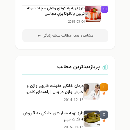
طرز تهيه پاناكوتاي وانيلي + چند نمونه
10
تزيين پاناكوتا براي مجالس
2015-03-04
مشاهده همه مطالب سبك زندگي
پربازدیدترین مطالب
درمان خانگی عفونت قارچی واژن و
1
خارش واژن در زنان | راهنمای کامل،
ایمن و کاربردی
2014-12-16
طرز تهيه خیار شور خانگي به 3 روش
2
+ نكات مهم
2015-08-16