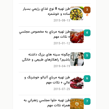
طرز تهيه 8 نوع غذاي رژيمي بسيار
3
ساده و خوشمزه
2015-08-13
طرز تهيه مرباي به مخصوص مجلسي
4
+ نكات مهم
2015-01-12
چگونه سینه های بزرگ داشته
5
باشیم؟ راهکارهای طبیعی و خانگی
برای بزرگ کردن سینه
2019-04-19
طرز تهيه مرباي آلبالو خوشرنگ و
6
عالي + نكات مهم
2015-07-25
طرز تهيه حلوا مجلسي زعفراني به
7
همراه نكات مهم