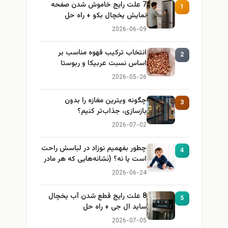
7 علت رایج خاموش شدن صفحه
1
نمایش یخچال بکو + راه حل
2026-06-09
انتخاب ترکیب قهوه مناسب بر
2
اساس نسبت عربیکا و ربوستا
2026-05-26
چگونه ویترین مغازه را بدون
3
بازسازی، جذاب‌تر کنیم؟
2026-07-02
چطور بفهمیم نوزاد در لباسش راحت
4
است یا نه؟ (نشانه‌هایی که هر مادر
باید بداند)
2026-06-24
8 علت رایج قطع شدن آب یخچال
5
ساید ال جی + راه حل
2026-07-05