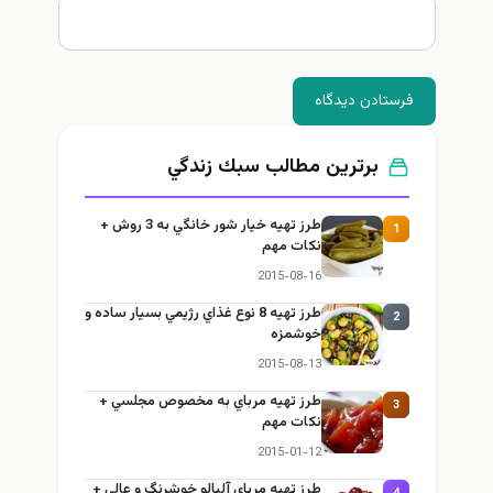
فرستادن دیدگاه
برترین مطالب سبك زندگي
طرز تهيه خیار شور خانگي به 3 روش +
1
نكات مهم
2015-08-16
طرز تهيه 8 نوع غذاي رژيمي بسيار ساده و
2
خوشمزه
2015-08-13
طرز تهيه مرباي به مخصوص مجلسي +
3
نكات مهم
2015-01-12
طرز تهيه مرباي آلبالو خوشرنگ و عالي +