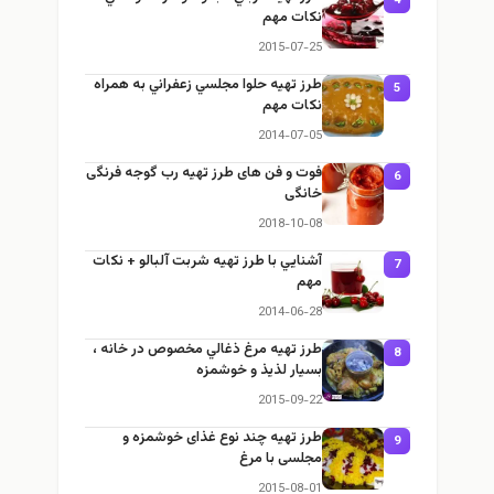
4
نكات مهم
2015-07-25
طرز تهيه حلوا مجلسي زعفراني به همراه
5
نكات مهم
2014-07-05
فوت و فن های طرز تهیه رب گوجه فرنگی
6
خانگی
2018-10-08
آشنايي با طرز تهيه شربت آلبالو + نكات
7
مهم
2014-06-28
طرز تهيه مرغ ذغالي مخصوص در خانه ،
8
بسيار لذيذ و خوشمزه
2015-09-22
طرز تهيه چند نوع غذای خوشمزه و
9
مجلسی با مرغ
2015-08-01