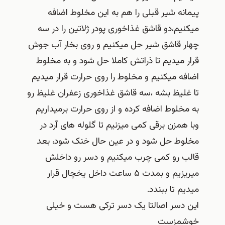
پیمانه شیر قبلی را هم به این مخلوط اضافه
میکنیم،دو قاشق غذاخوری پودر ژلاتین را در سه
چهار قاشق شیر حل میکنیم و روی بخار آب جوش
قرار میدیم تا ذراتش کاملا حل شود و به مخلوط
اضافه میکنیم و مخلوط را روی حرارت قرار میدیم
تا غلیظ بشه ،سه قاشق غذاخوری زعفران غلیظ رو
به مخلوط اضافه کرده و از روی حرارت برمیداریم
وبا همزن برقی کمی میزنیم تا گلوله های آرد در
مخلوط حل شود و در عین حال خنک شود، بعد
قالب رو کمی چرب میکنیم و دسر رو داخلش
میریزیم و بمدت ۵ ساعت داخل یخچال قرار
میدیم تا ببندد.
این دسر اصالتا یک دسر ترکی هست و خیلی
خوشمزست