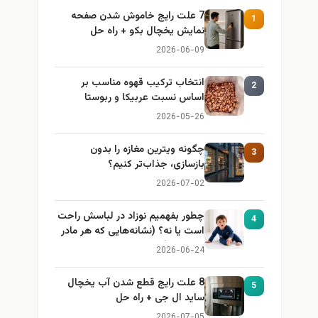
7 علت رایج خاموش شدن صفحه
1
نمایش یخچال بکو + راه حل
2026-06-09
انتخاب ترکیب قهوه مناسب بر
2
اساس نسبت عربیکا و ربوستا
2026-05-26
چگونه ویترین مغازه را بدون
3
بازسازی، جذاب‌تر کنیم؟
2026-07-02
چطور بفهمیم نوزاد در لباسش راحت
4
است یا نه؟ (نشانه‌هایی که هر مادر
باید بداند)
2026-06-24
8 علت رایج قطع شدن آب یخچال
5
ساید ال جی + راه حل
2026-07-05