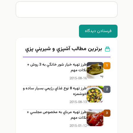
فرستادن دیدگاه
برترین مطالب آشپزي و شيريني پزي
طرز تهيه خیار شور خانگي به 3 روش +
1
نكات مهم
2015-08-16
طرز تهيه 8 نوع غذاي رژيمي بسيار ساده و
2
خوشمزه
2015-08-13
طرز تهيه مرباي به مخصوص مجلسي +
3
نكات مهم
2015-01-12