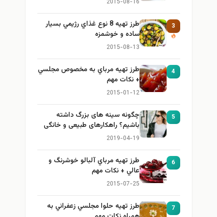
2015-08-16
طرز تهيه 8 نوع غذاي رژيمي بسيار
3
ساده و خوشمزه
2015-08-13
طرز تهيه مرباي به مخصوص مجلسي
4
+ نكات مهم
2015-01-12
چگونه سینه های بزرگ داشته
5
باشیم؟ راهکارهای طبیعی و خانگی
برای بزرگ کردن سینه
2019-04-19
طرز تهيه مرباي آلبالو خوشرنگ و
6
عالي + نكات مهم
2015-07-25
طرز تهيه حلوا مجلسي زعفراني به
7
همراه نكات مهم