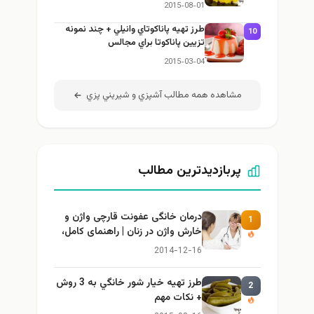
2015-08-01
طرز تهيه پاناكوتاي وانيلي + چند نمونه
10
تزيين پاناكوتا براي مجالس
2015-03-04
مشاهده همه مطالب آشپزي و شيريني پزي
پربازدیدترین مطالب
درمان خانگی عفونت قارچی واژن و
1
خارش واژن در زنان | راهنمای کامل،
ایمن و کاربردی
2014-12-16
طرز تهيه خیار شور خانگي به 3 روش
2
+ نكات مهم