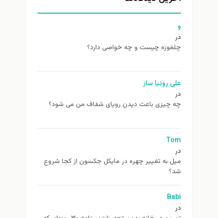
و
در
چلغوزه چیست و چه خواصی دارد؟
علی روئیا ساز
در
چه چیزی باعث دیدن رویای شفاف من می شود؟
Tom
در
ميل به تغيير چهره در مایکل جکسون از كجا شروع
شد؟
Babi
در