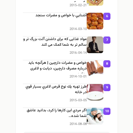
بگیریم؟
2015-02-21
آشنايي با خواص و مضرات سنجد
6
2014-03-10
مواد غذایی که برای داشتن آلت بزرگ تر و
7
سالم تر به شما کمک می کند
2016-04-14
خواص و مضرات دارچین | هرآنچه باید
8
درباره مصرف دارچین، دیابت و لاغری
بدانید
2014-10-01
طرز تهيه يك نوع قرص لاغري بسيار قوي
9
در خانه
2015-03-05
اگر مردي اين كارها را كرد، بدانيد عاشق
10
شما شده…
2014-08-08