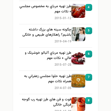
طرز تهيه مرباي به مخصوص مجلسي
4
+ نكات مهم
2015-01-12
چگونه سینه های بزرگ داشته
5
باشیم؟ راهکارهای طبیعی و خانگی
برای بزرگ کردن سینه
2019-04-19
طرز تهيه مرباي آلبالو خوشرنگ و
6
عالي + نكات مهم
2015-07-25
طرز تهيه حلوا مجلسي زعفراني به
7
همراه نكات مهم
2014-07-05
فوت و فن های طرز تهیه رب گوجه
8
فرنگی خانگی