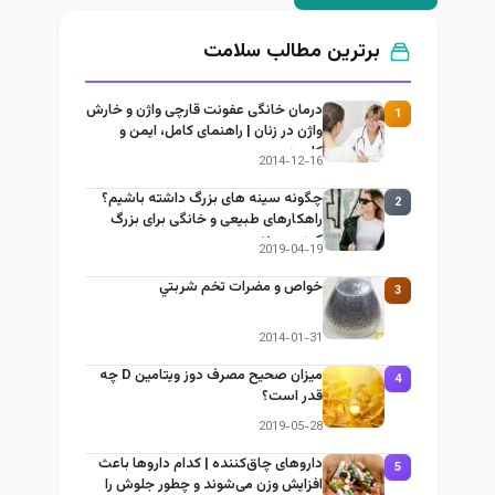
برترین مطالب سلامت
درمان خانگی عفونت قارچی واژن و خارش
1
واژن در زنان | راهنمای کامل، ایمن و
کاربردی
2014-12-16
چگونه سینه های بزرگ داشته باشیم؟
2
راهکارهای طبیعی و خانگی برای بزرگ
کردن سینه
2019-04-19
خواص و مضرات تخم شربتي
3
2014-01-31
میزان صحیح مصرف دوز ویتامین D چه
4
قدر است؟
2019-05-28
داروهای چاق‌کننده | کدام داروها باعث
5
افزایش وزن می‌شوند و چطور جلوش را