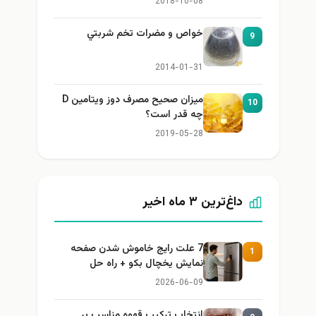
2018-10-08
خواص و مضرات تخم شربتي
9
2014-01-31
میزان صحیح مصرف دوز ویتامین D
10
چه قدر است؟
2019-05-28
داغ‌ترین ۳ ماه اخیر
7 علت رایج خاموش شدن صفحه
1
نمایش یخچال بکو + راه حل
2026-06-09
انتخاب ترکیب قهوه مناسب بر