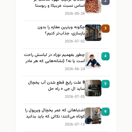
2
اساس نسبت عربیکا و ربوستا
2026-05-26
چگونه ویترین مغازه را بدون
3
بازسازی، جذاب‌تر کنیم؟
2026-07-02
چطور بفهمیم نوزاد در لباسش راحت
4
است یا نه؟ (نشانه‌هایی که هر مادر
باید بداند)
2026-06-24
8 علت رایج قطع شدن آب یخچال
5
ساید ال جی + راه حل
2026-07-05
اشتباهاتی که عمر یخچال ویرپول را
6
کوتاه می‌کنند؛ نکاتی که باید بدانید
2026-07-13