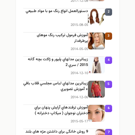
2017-12-08
دستورالعمل انواع رنگ مو با مواد طبيعي
2
2015-08-05
آموزش فرمول ترکیب رنگ موهای
3
پرطرفدار
2014-05-05
زيباترين مدلهاي پليور و ژاكت بچه گانه
4
2015 / سري 2
2014-12-10
زيباترين مدلهاي لباس مجلسي قلاب بافي
5
+ آموزش تصويري
2014-12-06
آموزش ترفندهاي آرایش پنهان براي
6
دختران نوجوان ( میکاپ دخترانه )
2015-05-17
9 روش خانگی برای داشتن مژه های بلند
7