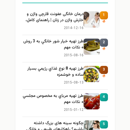
درمان خانگی عفونت قارچی واژن و
1
خارش واژن در زنان | راهنمای کامل،
ایمن و کاربردی
2014-12-16
طرز تهيه خیار شور خانگي به 3 روش
2
+ نكات مهم
2015-08-16
طرز تهيه 8 نوع غذاي رژيمي بسيار
3
ساده و خوشمزه
2015-08-13
طرز تهيه مرباي به مخصوص مجلسي
4
+ نكات مهم
2015-01-12
چگونه سینه های بزرگ داشته
5
باشیم؟ راهکارهای طبیعی و خانگی