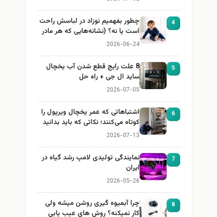
چطور بفهمیم نوزاد در لباسش راحت
4
است یا نه؟ (نشانه‌هایی که هر مادر
باید بداند)
2026-06-24
8 علت رایج قطع شدن آب یخچال
5
ساید ال جی + راه حل
2026-07-05
اشتباهاتی که عمر یخچال ویرپول را
6
کوتاه می‌کنند؛ نکاتی که باید بدانید
2026-07-13
نمایندگی تولیدی لامپ رشد گیاه در
7
ایران
2026-05-26
چرا آبمیوه گیری روشن میشه ولی
8
کار نمیکنه؟ روش های عیب یابی