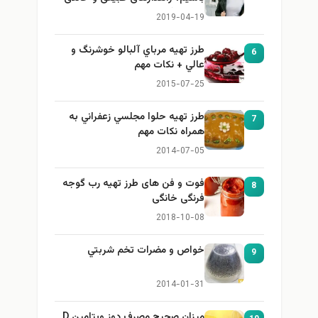
برای بزرگ کردن سینه
2019-04-19
طرز تهيه مرباي آلبالو خوشرنگ و
6
عالي + نكات مهم
2015-07-25
طرز تهيه حلوا مجلسي زعفراني به
7
همراه نكات مهم
2014-07-05
فوت و فن های طرز تهیه رب گوجه
8
فرنگی خانگی
2018-10-08
خواص و مضرات تخم شربتي
9
2014-01-31
میزان صحیح مصرف دوز ویتامین D