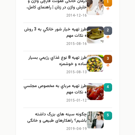
درمان خانگی عفونت قارچی واژن و
1
خارش واژن در زنان | راهنمای کامل،
ایمن و کاربردی
2014-12-16
طرز تهيه خیار شور خانگي به 3 روش
2
+ نكات مهم
2015-08-16
طرز تهيه 8 نوع غذاي رژيمي بسيار
3
ساده و خوشمزه
2015-08-13
طرز تهيه مرباي به مخصوص مجلسي
4
+ نكات مهم
2015-01-12
چگونه سینه های بزرگ داشته
5
باشیم؟ راهکارهای طبیعی و خانگی
برای بزرگ کردن سینه
2019-04-19