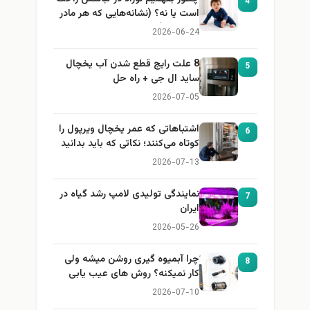
4
است یا نه؟ (نشانه‌هایی که هر مادر
باید بداند)
2026-06-24
8 علت رایج قطع شدن آب یخچال
5
ساید ال جی + راه حل
2026-07-05
اشتباهاتی که عمر یخچال ویرپول را
6
کوتاه می‌کنند؛ نکاتی که باید بدانید
2026-07-13
نمایندگی تولیدی لامپ رشد گیاه در
7
ایران
2026-05-26
چرا آبمیوه گیری روشن میشه ولی
8
کار نمیکنه؟ روش های عیب یابی
2026-07-10