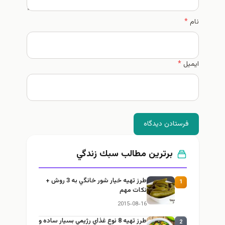
نام
*
ایمیل
*
فرستادن دیدگاه
برترین مطالب سبك زندگي
طرز تهيه خیار شور خانگي به 3 روش +
1
نكات مهم
2015-08-16
طرز تهيه 8 نوع غذاي رژيمي بسيار ساده و
2