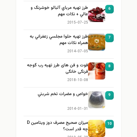
طرز تهيه مرباي آلبالو خوشرنگ و
6
عالي + نكات مهم
2015-07-25
طرز تهيه حلوا مجلسي زعفراني به
7
همراه نكات مهم
2014-07-05
فوت و فن های طرز تهیه رب گوجه
8
فرنگی خانگی
2018-10-08
خواص و مضرات تخم شربتي
9
2014-01-31
میزان صحیح مصرف دوز ویتامین D
10
چه قدر است؟