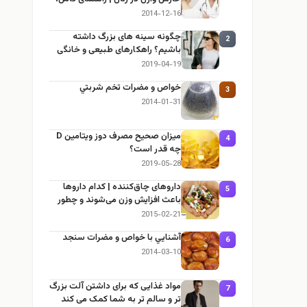
ایمن و کاربردی
2014-12-16
چگونه سینه های بزرگ داشته
2
باشیم؟ راهکارهای طبیعی و خانگی
برای بزرگ کردن سینه
2019-04-19
خواص و مضرات تخم شربتي
3
2014-01-31
میزان صحیح مصرف دوز ویتامین D
4
چه قدر است؟
2019-05-28
داروهای چاق‌کننده | کدام داروها
5
باعث افزایش وزن می‌شوند و چطور
جلوش را بگیریم؟
2015-02-21
آشنايي با خواص و مضرات سنجد
6
2014-03-10
مواد غذایی که برای داشتن آلت بزرگ
7
تر و سالم تر به شما کمک می کند