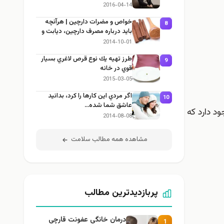
2016-04-14
خواص و مضرات دارچین | هرآنچه
8
باید درباره مصرف دارچین، دیابت و
لاغری بدانید
2014-10-01
طرز تهيه يك نوع قرص لاغري بسيار
9
قوي در خانه
2015-03-05
اگر مردي اين كارها را كرد، بدانيد
10
عاشق شما شده…
د دارد که
2014-08-08
مشاهده همه مطالب سلامت
پربازدیدترین مطالب
درمان خانگی عفونت قارچی
1