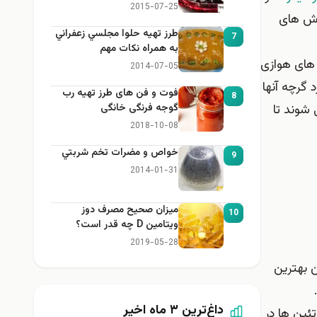
2015-07-25
رزش های
طرز تهيه حلوا مجلسي زعفراني
7
به همراه نكات مهم
 های هوازی
2014-07-05
گرچه آنها
فوت و فن های طرز تهیه رب
8
شوند تا
گوجه فرنگی خانگی
2018-10-08
خواص و مضرات تخم شربتي
9
2014-01-31
میزان صحیح مصرف دوز
10
ویتامین D چه قدر است؟
2019-05-28
ن بهترین
داغ‌ترین ۳ ماه اخیر
ئین ها در