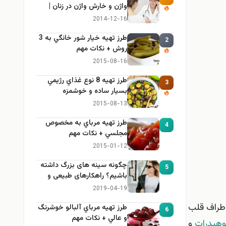
واژن و خارش واژن در زنان |
راهنمای کامل، ایمن و کاربردی
2014-12-16
طرز تهيه خیار شور خانگي به 3
2
روش + نكات مهم
2015-08-16
طرز تهيه 8 نوع غذاي رژيمي
3
بسيار ساده و خوشمزه
2015-08-13
طرز تهيه مرباي به مخصوص
4
مجلسي + نكات مهم
2015-01-12
چگونه سینه های بزرگ داشته
5
باشیم؟ راهکارهای طبیعی و
خانگی برای بزرگ کردن سینه
2019-04-19
اطراف قلب
طرز تهيه مرباي آلبالو خوشرنگ
6
و عالي + نكات مهم
وهیدرات
و