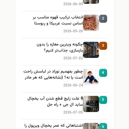
2026-06-09
انتخاب ترکیب قهوه مناسب بر
2
اساس نسبت عربیکا و ربوستا
2026-05-26
چگونه ویترین مغازه را بدون
3
بازسازی، جذاب‌تر کنیم؟
2026-07-02
چطور بفهمیم نوزاد در لباسش راحت
4
است یا نه؟ (نشانه‌هایی که هر مادر
باید بداند)
2026-06-24
8 علت رایج قطع شدن آب یخچال
5
ساید ال جی + راه حل
2026-07-05
اشتباهاتی که عمر یخچال ویرپول را
6