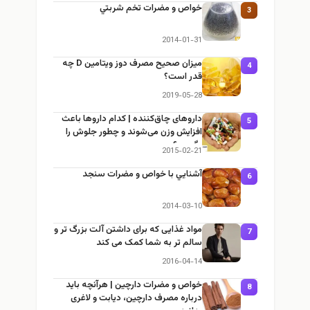
خواص و مضرات تخم شربتي
3
2014-01-31
میزان صحیح مصرف دوز ویتامین D چه
4
قدر است؟
2019-05-28
داروهای چاق‌کننده | کدام داروها باعث
5
افزایش وزن می‌شوند و چطور جلوش را
بگیریم؟
2015-02-21
آشنايي با خواص و مضرات سنجد
6
2014-03-10
مواد غذایی که برای داشتن آلت بزرگ تر و
7
سالم تر به شما کمک می کند
2016-04-14
خواص و مضرات دارچین | هرآنچه باید
8
درباره مصرف دارچین، دیابت و لاغری