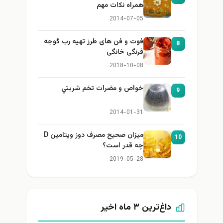
همراه نكات مهم
2014-07-05
فوت و فن های طرز تهیه رب گوجه
8
فرنگی خانگی
2018-10-08
خواص و مضرات تخم شربتي
9
2014-01-31
میزان صحیح مصرف دوز ویتامین D
10
چه قدر است؟
2019-05-28
داغ‌ترین ۳ ماه اخیر