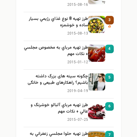
2015-08-16
طرز تهيه 8 نوع غذاي رژيمي بسيار
3
ساده و خوشمزه
2015-08-13
طرز تهيه مرباي به مخصوص مجلسي
4
+ نكات مهم
2015-01-12
چگونه سینه های بزرگ داشته
5
باشیم؟ راهکارهای طبیعی و خانگی
برای بزرگ کردن سینه
2019-04-19
طرز تهيه مرباي آلبالو خوشرنگ و
6
عالي + نكات مهم
2015-07-25
طرز تهيه حلوا مجلسي زعفراني به
7