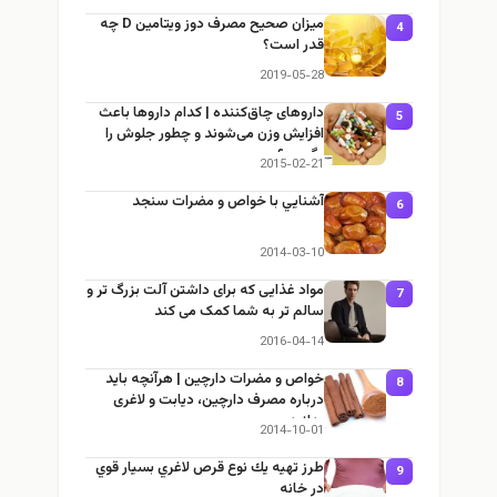
میزان صحیح مصرف دوز ویتامین D چه
4
قدر است؟
2019-05-28
داروهای چاق‌کننده | کدام داروها باعث
5
افزایش وزن می‌شوند و چطور جلوش را
بگیریم؟
2015-02-21
آشنايي با خواص و مضرات سنجد
6
2014-03-10
مواد غذایی که برای داشتن آلت بزرگ تر و
7
سالم تر به شما کمک می کند
2016-04-14
خواص و مضرات دارچین | هرآنچه باید
8
درباره مصرف دارچین، دیابت و لاغری
بدانید
2014-10-01
طرز تهيه يك نوع قرص لاغري بسيار قوي
9
در خانه