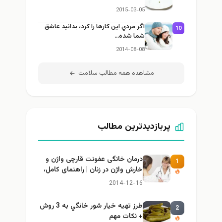
2015-03-05
اگر مردي اين كارها را كرد، بدانيد عاشق
10
شما شده…
2014-08-08
مشاهده همه مطالب سلامت
پربازدیدترین مطالب
درمان خانگی عفونت قارچی واژن و
1
خارش واژن در زنان | راهنمای کامل،
ایمن و کاربردی
2014-12-16
طرز تهيه خیار شور خانگي به 3 روش
2
+ نكات مهم