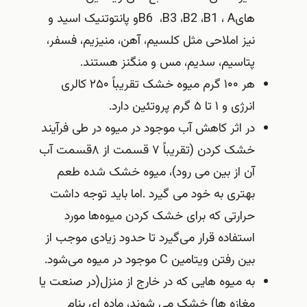
های
A
،
B1
،
B2
،
B3
،
B6
و پانتوتنیک اسید و
نیز املاحی مثل کلسیم، آهن، منیزیم، فسفر،
پتاسیم، سدیم، مس و منگنز هستند
.
هر
۱۰۰
گرم میوه خشک تقریباً
۲۵۰
کالری
انرژی و
۱
تا
۵
گرم پروتئین دارد
.
در اثر کاهش آب موجود در میوه در طی فرآیند
خشک کردن (تقریباً
۷
قسمت از
۸
قسمت آب
آن از بین می رود)، میوه خشک شده طعم
بهتری به خود می گیرد
.
اما باید توجه داشت
حرارتی که برای خشک کردن میوه‌ها مورد
استفاده قرار می‌گیرد تا حدود زیادی موجب از
بین رفتن ویتامین
C
موجود در میوه می‌شود
.
به میوه هایی که در خارج از منزل(در صنعت یا
مغازه ها) خشک می شوند، ماده ای بنام