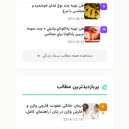
طرز تهيه چند نوع غذای خوشمزه و
9
مجلسی با مرغ
2015-08-01
طرز تهيه پاناكوتاي وانيلي + چند نمونه
10
تزيين پاناكوتا براي مجالس
2015-03-04
مشاهده همه مطالب سبك زندگي
پربازدیدترین مطالب
درمان خانگی عفونت قارچی واژن و
1
خارش واژن در زنان | راهنمای کامل،
ایمن و کاربردی
2014-12-16