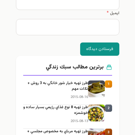
ایمیل
*
فرستادن دیدگاه
برترین مطالب سبك زندگي
طرز تهيه خیار شور خانگي به 3 روش +
1
نكات مهم
2015-08-16
طرز تهيه 8 نوع غذاي رژيمي بسيار ساده و
2
خوشمزه
2015-08-13
طرز تهيه مرباي به مخصوص مجلسي +
3