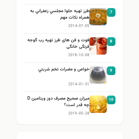
طرز تهيه حلوا مجلسي زعفراني به
7
همراه نكات مهم
2014-07-05
فوت و فن های طرز تهیه رب گوجه
8
فرنگی خانگی
2018-10-08
خواص و مضرات تخم شربتي
9
2014-01-31
میزان صحیح مصرف دوز ویتامین D
10
چه قدر است؟
2019-05-28