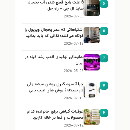
8 علت رایج قطع شدن آب یخچال
5
ساید ال جی + راه حل
2026-07-05
اشتباهاتی که عمر یخچال ویرپول را
6
کوتاه می‌کنند؛ نکاتی که باید بدانید
2026-07-13
نمایندگی تولیدی لامپ رشد گیاه در
7
ایران
2026-05-26
چرا آبمیوه گیری روشن میشه ولی
8
کار نمیکنه؟ روش های عیب یابی
2026-07-10
عرقیات گیاهی برای خانواده؛ کدام
9
محصولات واقعا در خانه کاربرد
دارند؟
2026-07-12