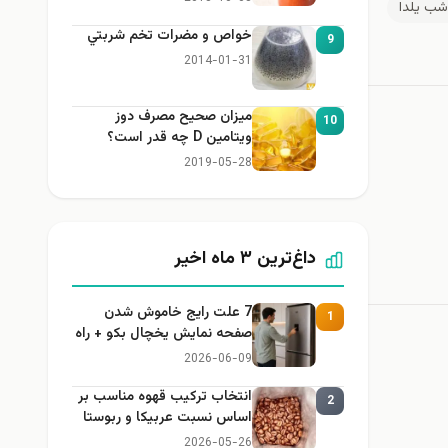
 شب یلدا
خواص و مضرات تخم شربتي
9
2014-01-31
میزان صحیح مصرف دوز
10
ویتامین D چه قدر است؟
2019-05-28
داغ‌ترین ۳ ماه اخیر
7 علت رایج خاموش شدن
1
صفحه نمایش یخچال بکو + راه
حل
2026-06-09
انتخاب ترکیب قهوه مناسب بر
2
اساس نسبت عربیکا و ربوستا
2026-05-26