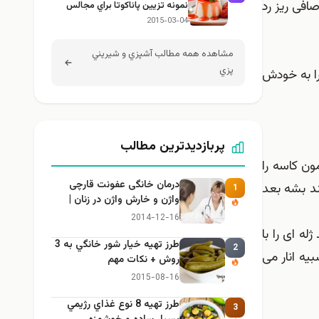
صافی ریز رد
نمونه تزيين پاناكوتا براي مجالس
2015-03-04
مشاهده همه مطالب آشپزي و شيريني
پزي
 را به خودش
پربازدیدترین مطالب
ون کاسه را
درمان خانگی عفونت قارچی
بند بشه بعد
1
واژن و خارش واژن در زنان |
راهنمای کامل، ایمن و کاربردی
2014-12-16
ه ای را با
طرز تهيه خیار شور خانگي به 3
2
بیه انار می
روش + نكات مهم
2015-08-16
طرز تهيه 8 نوع غذاي رژيمي
3