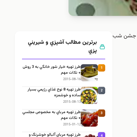
رای جشن شب
برترین مطالب آشپزي و شيريني
پزي
طرز تهيه خیار شور خانگي به 3 روش
1
+ نكات مهم
2015-08-16
طرز تهيه 8 نوع غذاي رژيمي بسيار
2
ساده و خوشمزه
2015-08-13
طرز تهيه مرباي به مخصوص مجلسي
3
+ نكات مهم
2015-01-12
طرز تهيه مرباي آلبالو خوشرنگ و
4