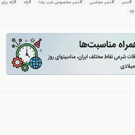
#دسر
#دسر مجلسی
#دسر مخصوص شب یلدا
#ژله
#ژله برای
له