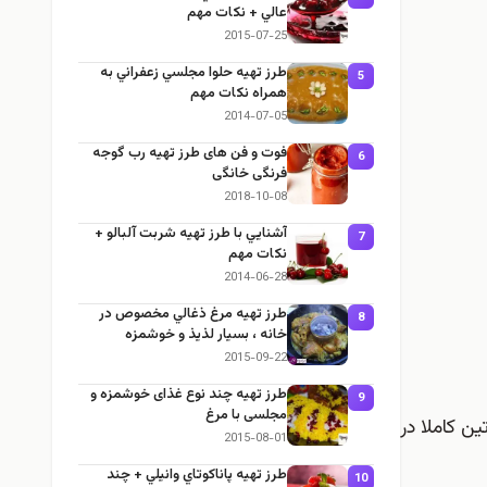
عالي + نكات مهم
2015-07-25
طرز تهيه حلوا مجلسي زعفراني به
5
همراه نكات مهم
2014-07-05
فوت و فن های طرز تهیه رب گوجه
6
فرنگی خانگی
2018-10-08
آشنايي با طرز تهيه شربت آلبالو +
7
نكات مهم
2014-06-28
طرز تهيه مرغ ذغالي مخصوص در
8
خانه ، بسيار لذيذ و خوشمزه
2015-09-22
طرز تهيه چند نوع غذای خوشمزه و
9
مجلسی با مرغ
ن کاملا در
2015-08-01
طرز تهيه پاناكوتاي وانيلي + چند
10