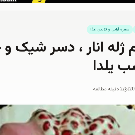
سفره آرايي و تزيين غذا
م ژله انار ، دسر شیک و
 یلدا
20
|
2 دقیقه مطالعه