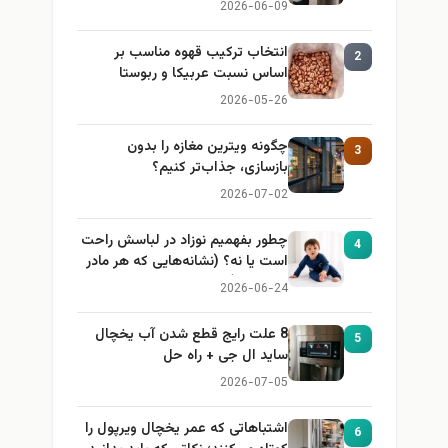
2026-06-09
انتخاب ترکیب قهوه مناسب بر
2
اساس نسبت عربیکا و ربوستا
2026-05-26
چگونه ویترین مغازه را بدون
3
بازسازی، جذاب‌تر کنیم؟
2026-07-02
چطور بفهمیم نوزاد در لباسش راحت
4
است یا نه؟ (نشانه‌هایی که هر مادر
باید بداند)
2026-06-24
8 علت رایج قطع شدن آب یخچال
5
ساید ال جی + راه حل
2026-07-05
اشتباهاتی که عمر یخچال ویرپول را
6