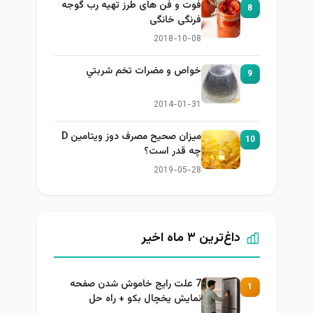
فوت و فن های طرز تهیه رب گوجه
8
فرنگی خانگی
2018-10-08
خواص و مضرات تخم شربتي
9
2014-01-31
میزان صحیح مصرف دوز ویتامین D
10
چه قدر است؟
2019-05-28
داغ‌ترین ۳ ماه اخیر
7 علت رایج خاموش شدن صفحه
1
نمایش یخچال بکو + راه حل