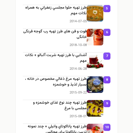
طرز تهيه حلوا مجلسي زعفراني به همراه
5
نكات مهم
2014-07-05
فوت و فن های طرز تهیه رب گوجه فرنگی
6
خانگی
2018-10-08
آشنايي با طرز تهيه شربت آلبالو + نكات
7
مهم
2014-06-28
طرز تهيه مرغ ذغالي مخصوص در خانه ،
8
بسيار لذيذ و خوشمزه
2015-09-22
طرز تهيه چند نوع غذای خوشمزه و
9
مجلسی با مرغ
2015-08-01
طرز تهيه پاناكوتاي وانيلي + چند نمونه
10
تزيين پاناكوتا براي مجالس