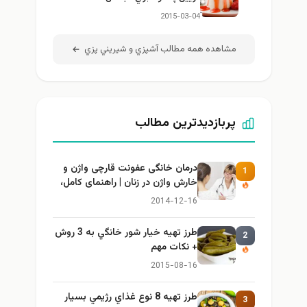
2015-03-04
مشاهده همه مطالب آشپزي و شيريني پزي
پربازدیدترین مطالب
درمان خانگی عفونت قارچی واژن و
1
خارش واژن در زنان | راهنمای کامل،
ایمن و کاربردی
2014-12-16
طرز تهيه خیار شور خانگي به 3 روش
2
+ نكات مهم
2015-08-16
طرز تهيه 8 نوع غذاي رژيمي بسيار
3