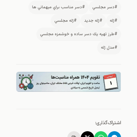
 مجلسي
#دسر مناسب براي ميهماني ها
#ژله جديد
#ژله مجلسي
تهیه يك دسر ساده و خوشمزه مجلسي
ژله
گذاری: