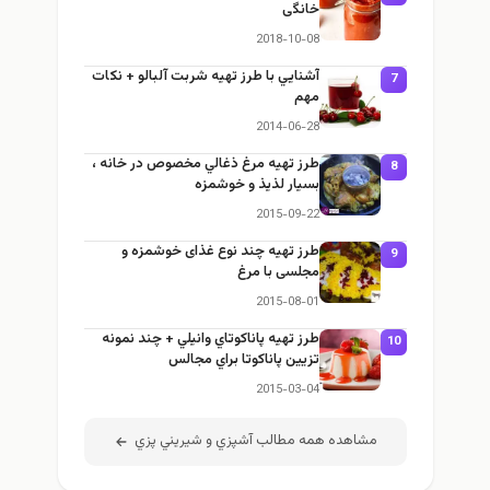
خانگی
2018-10-08
آشنايي با طرز تهيه شربت آلبالو + نكات
مهم
2014-06-28
طرز تهيه مرغ ذغالي مخصوص در خانه ،
بسيار لذيذ و خوشمزه
2015-09-22
طرز تهيه چند نوع غذای خوشمزه و
مجلسی با مرغ
2015-08-01
طرز تهيه پاناكوتاي وانيلي + چند نمونه
تزيين پاناكوتا براي مجالس
2015-03-04
مشاهده همه مطالب آشپزي و شيريني پزي