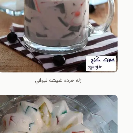
ژله خرده شيشه ليواني