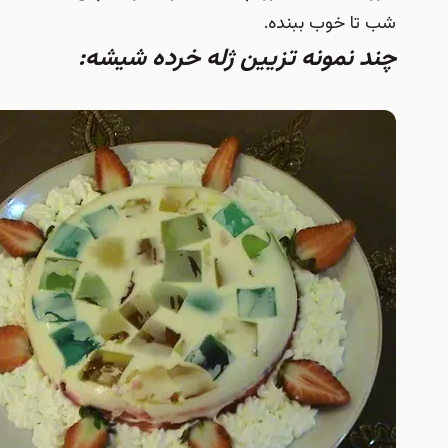
خوب ببنده.
نمونه تزيين ژله خرده شيشه: