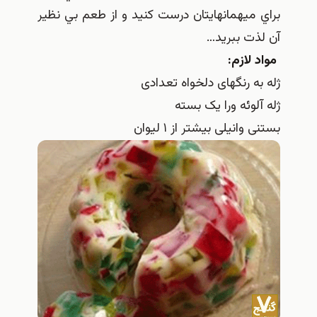
يهمانهايتان درست كنيد و از طعم بي نظير
 ببريد…
ازم:
 رنگهای دلخواه تعدادی
وئه ورا یک بسته
نیلی بیشتر از ۱ لیوان