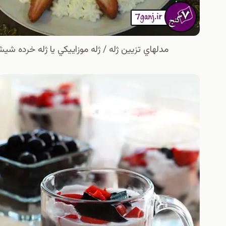
مدلهاي تزيين ژله / ژله موزاييكي يا ژله خرده شيشه