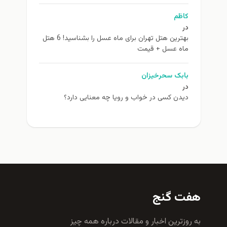
م
بهترین هتل تهران برای ماه عسل را بشناسید! 6 هتل
 عسل + قیمت
ک سحرخیزان
ن کسی در خواب و رویا چه معنایی دارد؟
گنج
رين اخبار و مقالات درباره همه چيز