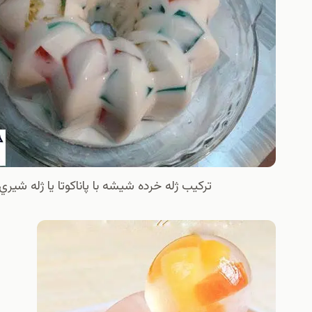
تركيب ژله خرده شيشه با پاناكوتا يا ژله شيري