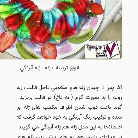
انواع تزيينات ژله : ژله آبرنگي
 از چيدن ژله هاي مكعبي داخل قالب ، ژله
ا به صورت گرم ( نه داغ) در قالب بريزيد ،
باعث ذوب شدن اطراف مكعب هاي ژله اي
تركيب رنگ آبرنگي به خود خواهد گرفت كه
ا به اين مدل ژله هم ژله آبرنگي مي گويند.
لهاي پايين هم به جاي برش زدن ژله هاي