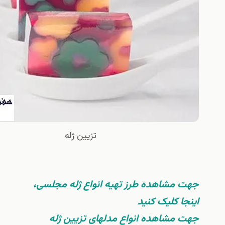
تزيين ژله
شاهده طرز تهیه انواع ژله مجلسی،
کلیک کنید
شاهده انواع مدلهای تزیین ژله