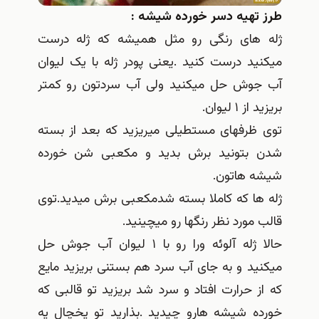
هیه دسر خورده شیشه :
ای رنگی رو مثل همیشه که ژله درست
 درست کنید .یعنی پودر ژله با یک لیوان
ش حل میکنید ولی آب سردتون رو کمتر
یوان.
رفهای مستطیلی میریزید که بعد از بسته
تونید برش بدید و مکعبی شن خورده
هاتون.
 که کاملا بسته شدمکعبی برش میدید.توی
ورد نظر رنگها رو میچینید.
حالا ژله آلوئه ورا رو با ۱ لیوان آب جوش حل
 و به جای آب سرد هم بستنی بریزید مایع
حرارت افتاد و سرد شد بریزید تو قالبی که
 شیشه هارو چیدید .بذارید تو یخچال یه