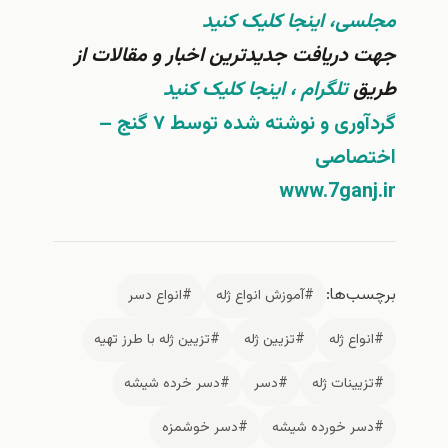
، اینجا کلیک کنید
ریافت جدیدترین اخبار و مقالات از
تلگرام ، اینجا کلیک کنید
گردآوری و نوشته شده توسط ۷ گنج –
اصی
www.7ga
ها:
#آموزش انواع ژله
#انواع دسر
 ژله
#تزيين ژله
#تزيين ژله با طرز تهيه
نات ژله
#دسر
#دسر خرده شيشه
 خورده شيشه
#دسر خوشمزه