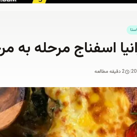
ستا
انیا اسفناج مرحله به مر
20
|
2 دقیقه مطالعه