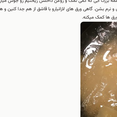
قابلمه بزرگ آبی که کمی نمک و روغن داخلش ریختیم رو جوش میار
و توش میذاریم تا برای حدود ۵ دقیقه بپزن و نرم بشن. گاهی ورق های لازانیارو با قاشق از هم جدا کنین
ق ها کمک میکنه.