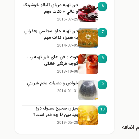
طرز تهيه مرباي آلبالو خوشرنگ
6
و عالي + نكات مهم
2015-07-25
طرز تهيه حلوا مجلسي زعفراني
7
به همراه نكات مهم
2014-07-05
فوت و فن های طرز تهیه رب
8
گوجه فرنگی خانگی
2018-10-08
خواص و مضرات تخم شربتي
9
2014-01-31
میزان صحیح مصرف دوز
10
ویتامین D چه قدر است؟
2019-05-28
م اضافه