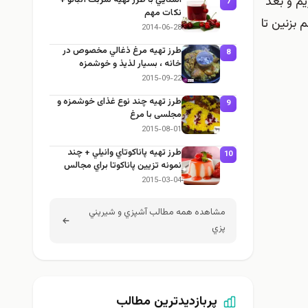
یم و بعد
7
نكات مهم
 و هم بزنین تا
2014-06-28
طرز تهيه مرغ ذغالي مخصوص در
8
خانه ، بسيار لذيذ و خوشمزه
2015-09-22
طرز تهيه چند نوع غذای خوشمزه و
9
مجلسی با مرغ
2015-08-01
طرز تهيه پاناكوتاي وانيلي + چند
10
نمونه تزيين پاناكوتا براي مجالس
2015-03-04
مشاهده همه مطالب آشپزي و شيريني
پزي
پربازدیدترین مطالب