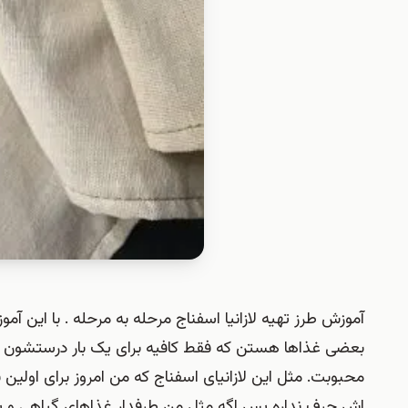
آموزش طرز تهیه لازانیا اسفناج مرحله به مرحله . با این 
بعضی غذاها هستن که فقط کافیه برای یک بار درستشون ک
محبوبت. مثل این لازانیای اسفناج که من امروز برای اول
اش حرف نداره پس اگه مثل من طرفدار غذاهای گیاهی و