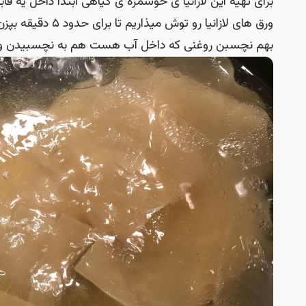
برای تهیه این لازانیا ی خوشمزه ی گیاهی ابتدا داخل یه 
ورق های لازانیا ر
بهم نچسبن روغنی که داخل آب هست هم به نچسبیدن ور