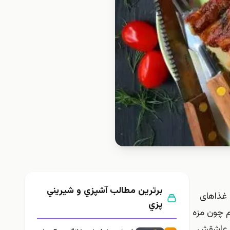
برترین مطالب آشپزي و شيريني
 غذاهای
پزي
م چون مزه
ه عاشقش