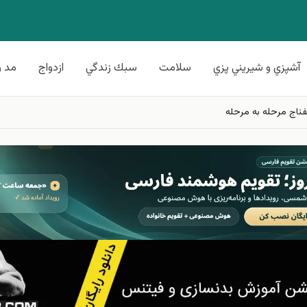
آشپزي و شيريني پزي
سلامت
سبك زندگي
ازدواج
مد و
سفناج مرحله به مرحله