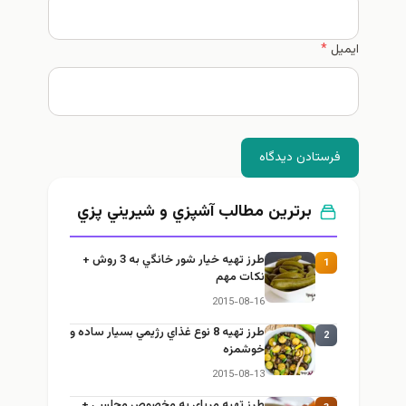
ایمیل
*
فرستادن دیدگاه
برترین مطالب آشپزي و شيريني پزي
طرز تهيه خیار شور خانگي به 3 روش +
1
نكات مهم
2015-08-16
طرز تهيه 8 نوع غذاي رژيمي بسيار ساده و
2
خوشمزه
2015-08-13
طرز تهيه مرباي به مخصوص مجلسي +