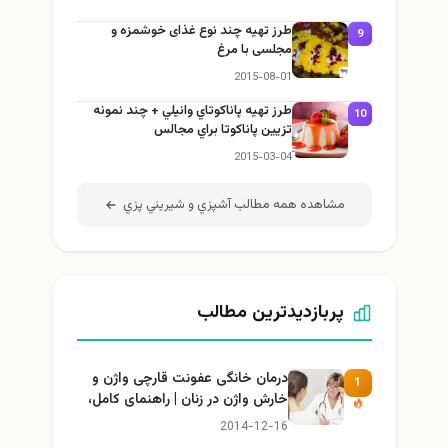
طرز تهيه چند نوع غذای خوشمزه و
9
مجلسی با مرغ
2015-08-01
طرز تهيه پاناكوتاي وانيلي + چند نمونه
10
تزيين پاناكوتا براي مجالس
2015-03-04
مشاهده همه مطالب آشپزي و شيريني پزي
پربازدیدترین مطالب
درمان خانگی عفونت قارچی واژن و
1
خارش واژن در زنان | راهنمای کامل،
ایمن و کاربردی
2014-12-16