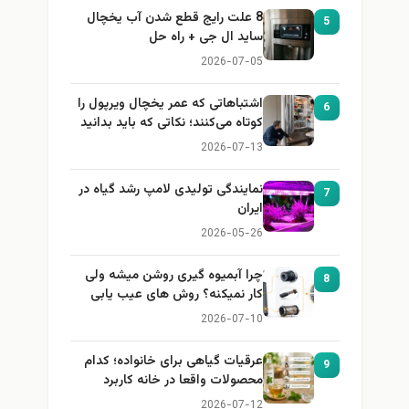
8 علت رایج قطع شدن آب یخچال
5
ساید ال جی + راه حل
2026-07-05
اشتباهاتی که عمر یخچال ویرپول را
6
کوتاه می‌کنند؛ نکاتی که باید بدانید
2026-07-13
نمایندگی تولیدی لامپ رشد گیاه در
7
ایران
2026-05-26
چرا آبمیوه گیری روشن میشه ولی
8
کار نمیکنه؟ روش های عیب یابی
2026-07-10
عرقیات گیاهی برای خانواده؛ کدام
9
محصولات واقعا در خانه کاربرد
دارند؟
2026-07-12