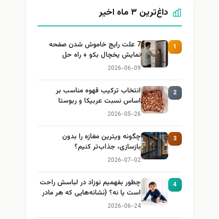
داغ‌ترین ۳ ماه اخیر
7 علت رایج خاموش شدن صفحه
1
نمایش یخچال بکو + راه حل
2026-06-09
انتخاب ترکیب قهوه مناسب بر
2
اساس نسبت عربیکا و ربوستا
2026-05-26
چگونه ویترین مغازه را بدون
3
بازسازی، جذاب‌تر کنیم؟
2026-07-02
چطور بفهمیم نوزاد در لباسش راحت
4
است یا نه؟ (نشانه‌هایی که هر مادر
باید بداند)
2026-06-24