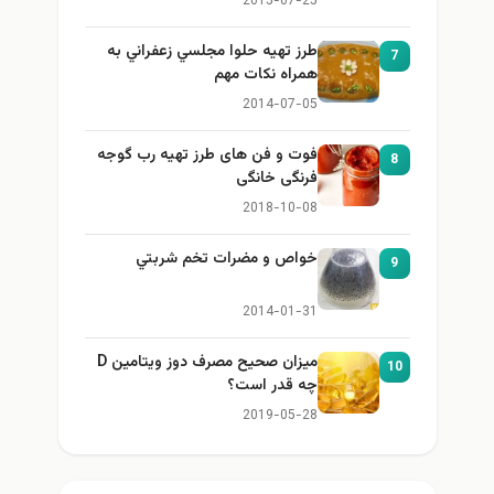
2015-07-25
طرز تهيه حلوا مجلسي زعفراني به
7
همراه نكات مهم
2014-07-05
فوت و فن های طرز تهیه رب گوجه
8
فرنگی خانگی
2018-10-08
خواص و مضرات تخم شربتي
9
2014-01-31
میزان صحیح مصرف دوز ویتامین D
10
چه قدر است؟
2019-05-28