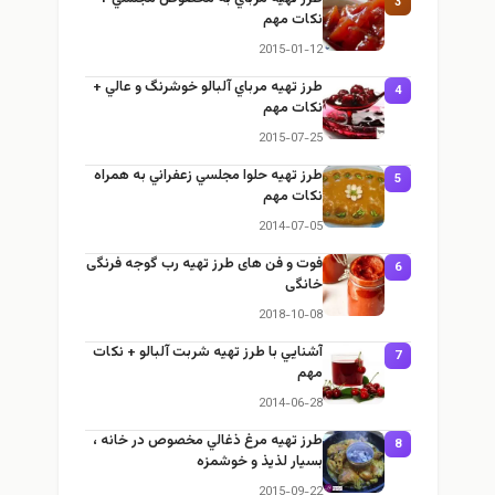
3
نكات مهم
2015-01-12
طرز تهيه مرباي آلبالو خوشرنگ و عالي +
4
نكات مهم
2015-07-25
طرز تهيه حلوا مجلسي زعفراني به همراه
5
نكات مهم
2014-07-05
فوت و فن های طرز تهیه رب گوجه فرنگی
6
خانگی
2018-10-08
آشنايي با طرز تهيه شربت آلبالو + نكات
7
مهم
2014-06-28
طرز تهيه مرغ ذغالي مخصوص در خانه ،
8
بسيار لذيذ و خوشمزه
2015-09-22