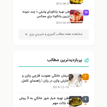
2015-08-01
طرز تهيه پاناكوتاي وانيلي + چند نمونه
10
تزيين پاناكوتا براي مجالس
2015-03-04
مشاهده همه مطالب آشپزي و شيريني پزي
پربازدیدترین مطالب
درمان خانگی عفونت قارچی واژن و
1
خارش واژن در زنان | راهنمای کامل،
ایمن و کاربردی
2014-12-16
طرز تهيه خیار شور خانگي به 3 روش
2
+ نكات مهم