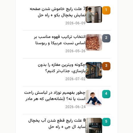
7 علت رایج خاموش شدن صفحه
1
نمایش یخچال بکو + راه حل
2026-06-09
انتخاب ترکیب قهوه مناسب بر
2
اساس نسبت عربیکا و ربوستا
2026-05-26
چگونه ویترین مغازه را بدون
3
بازسازی، جذاب‌تر کنیم؟
2026-07-02
چطور بفهمیم نوزاد در لباسش راحت
4
است یا نه؟ (نشانه‌هایی که هر مادر
باید بداند)
2026-06-24
8 علت رایج قطع شدن آب یخچال
5
ساید ال جی + راه حل