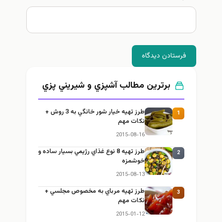
فرستادن دیدگاه
برترین مطالب آشپزي و شيريني پزي
طرز تهيه خیار شور خانگي به 3 روش +
1
نكات مهم
2015-08-16
طرز تهيه 8 نوع غذاي رژيمي بسيار ساده و
2
خوشمزه
2015-08-13
طرز تهيه مرباي به مخصوص مجلسي +
3
نكات مهم
2015-01-12