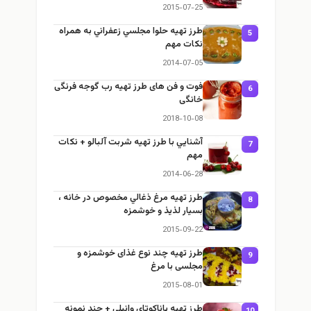
2015-07-25
طرز تهيه حلوا مجلسي زعفراني به همراه
5
نكات مهم
2014-07-05
فوت و فن های طرز تهیه رب گوجه فرنگی
6
خانگی
2018-10-08
آشنايي با طرز تهيه شربت آلبالو + نكات
7
مهم
2014-06-28
طرز تهيه مرغ ذغالي مخصوص در خانه ،
8
بسيار لذيذ و خوشمزه
2015-09-22
طرز تهيه چند نوع غذای خوشمزه و
9
مجلسی با مرغ
2015-08-01
طرز تهيه پاناكوتاي وانيلي + چند نمونه