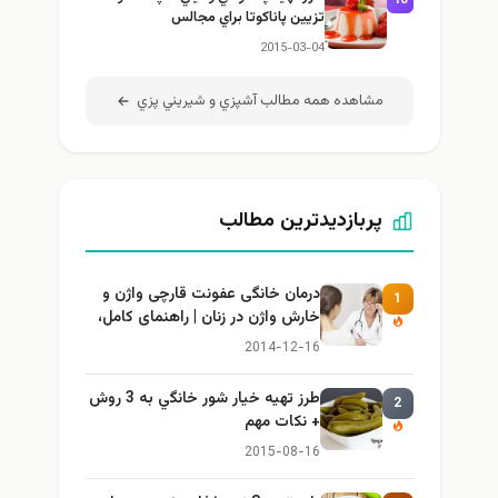
10
تزيين پاناكوتا براي مجالس
2015-03-04
مشاهده همه مطالب آشپزي و شيريني پزي
پربازدیدترین مطالب
درمان خانگی عفونت قارچی واژن و
1
خارش واژن در زنان | راهنمای کامل،
ایمن و کاربردی
2014-12-16
طرز تهيه خیار شور خانگي به 3 روش
2
+ نكات مهم
2015-08-16