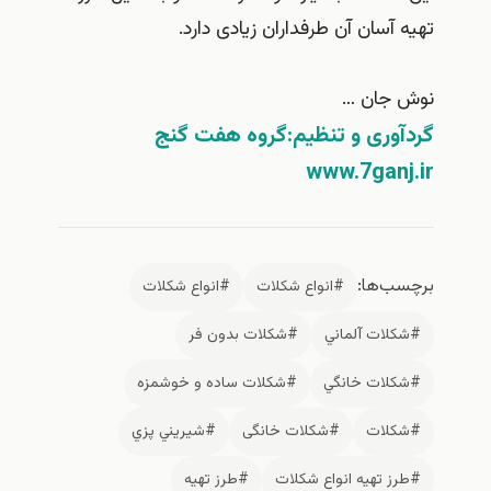
تهیه آسان آن طرفداران زیادی دارد.
نوش جان …
گردآوری و تنظیم:گروه هفت گنج
www.7ganj.ir
برچسب‌ها:
#انواع شكلات
#انواع شکلات
#شكلات آلماني
#شكلات بدون فر
#شكلات خانگي
#شكلات ساده و خوشمزه
#شکلات
#شکلات خانگی
#شيريني پزي
#طرز تهيه انواع شكلات
#طرز تهیه