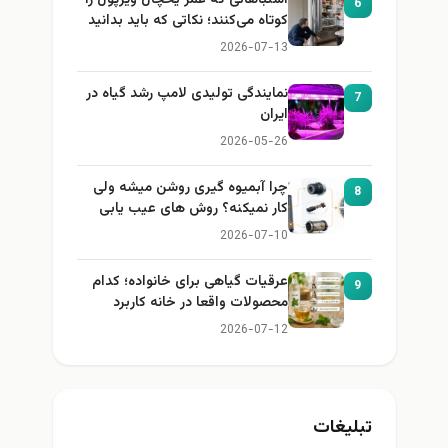
اشتباهاتی که عمر یخچال ویرپول را
6
کوتاه می‌کنند؛ نکاتی که باید بدانید
2026-07-13
نمایندگی تولیدی لامپ رشد گیاه در
7
ایران
2026-05-26
چرا آبمیوه گیری روشن میشه ولی
8
کار نمیکنه؟ روش های عیب یابی
2026-07-10
عرقیات گیاهی برای خانواده؛ کدام
9
محصولات واقعا در خانه کاربرد
دارند؟
2026-07-12
تبلیغات