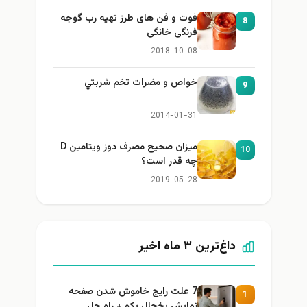
فوت و فن های طرز تهیه رب گوجه
8
فرنگی خانگی
2018-10-08
خواص و مضرات تخم شربتي
9
2014-01-31
میزان صحیح مصرف دوز ویتامین D
10
چه قدر است؟
2019-05-28
داغ‌ترین ۳ ماه اخیر
7 علت رایج خاموش شدن صفحه
1
نمایش یخچال بکو + راه حل