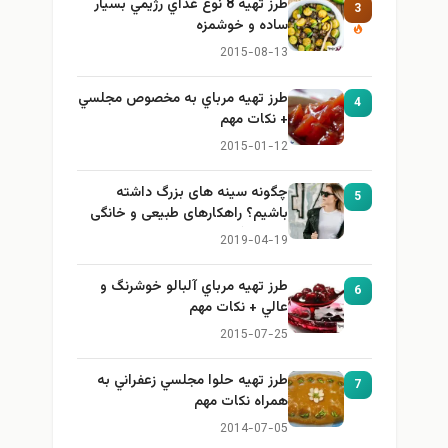
طرز تهيه 8 نوع غذاي رژيمي بسيار
3
ساده و خوشمزه
2015-08-13
طرز تهيه مرباي به مخصوص مجلسي
4
+ نكات مهم
2015-01-12
چگونه سینه های بزرگ داشته
5
باشیم؟ راهکارهای طبیعی و خانگی
برای بزرگ کردن سینه
2019-04-19
طرز تهيه مرباي آلبالو خوشرنگ و
6
عالي + نكات مهم
2015-07-25
طرز تهيه حلوا مجلسي زعفراني به
7
همراه نكات مهم
2014-07-05