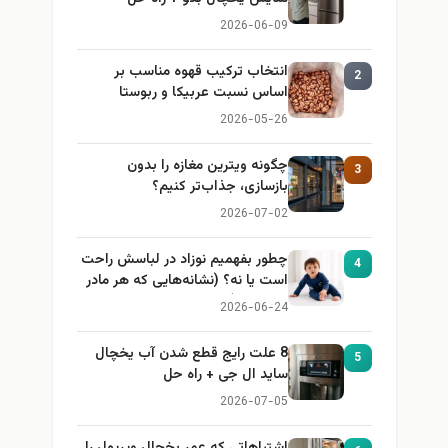
2026-06-09
انتخاب ترکیب قهوه مناسب بر
2
اساس نسبت عربیکا و ربوستا
2026-05-26
چگونه ویترین مغازه را بدون
3
بازسازی، جذاب‌تر کنیم؟
2026-07-02
چطور بفهمیم نوزاد در لباسش راحت
4
است یا نه؟ (نشانه‌هایی که هر مادر
باید بداند)
2026-06-24
8 علت رایج قطع شدن آب یخچال
5
ساید ال جی + راه حل
2026-07-05