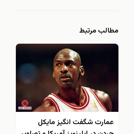
مطالب مرتبط
عمارت شگفت انگيز مايكل
جردن در ایلینویز آمریکا + تصاوير