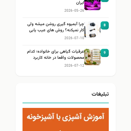
ایران
2026-05-26
چرا آبمیوه گیری روشن میشه ولی
8
کار نمیکنه؟ روش های عیب یابی
2026-07-10
عرقیات گیاهی برای خانواده؛ کدام
9
محصولات واقعا در خانه کاربرد
دارند؟
2026-07-12
تبلیغات