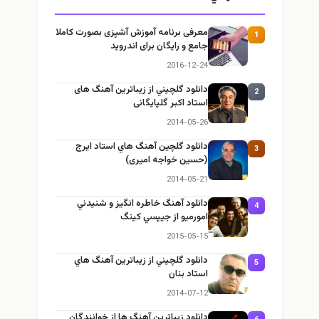
معرفی برنامه آموزش آشپزی بصورت کاملا
1
جامع و رایگان برای اندروید
2016-12-24
دانلود گلچيني از زيباترين آهنگ های
2
استاد اکبر گلپایگانی
2014-05-26
دانلود گلچين آهنگ هاي استاد ايرج
3
(حسین خواجه امیری)
2014-05-21
دانلود آهنگ خاطره انگيز و شنيدني
4
امورميو از جيپسي كينگ
2015-05-15
دانلود گلچيني از زيباترين آهنگ هاي
5
استاد بنان
2014-07-12
دانلود زيباترين آهنگ ها از خوانندگان