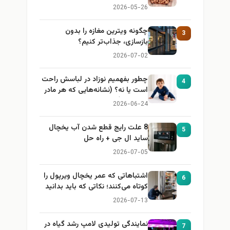
2026-05-26
چگونه ویترین مغازه را بدون
3
بازسازی، جذاب‌تر کنیم؟
2026-07-02
چطور بفهمیم نوزاد در لباسش راحت
4
است یا نه؟ (نشانه‌هایی که هر مادر
باید بداند)
2026-06-24
8 علت رایج قطع شدن آب یخچال
5
ساید ال جی + راه حل
2026-07-05
اشتباهاتی که عمر یخچال ویرپول را
6
کوتاه می‌کنند؛ نکاتی که باید بدانید
2026-07-13
نمایندگی تولیدی لامپ رشد گیاه در
7