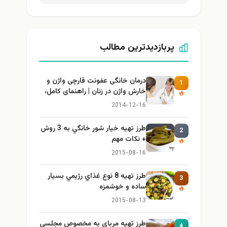
پربازدیدترین مطالب
درمان خانگی عفونت قارچی واژن و
1
خارش واژن در زنان | راهنمای کامل،
ایمن و کاربردی
2014-12-16
طرز تهيه خیار شور خانگي به 3 روش
2
+ نكات مهم
2015-08-16
طرز تهيه 8 نوع غذاي رژيمي بسيار
3
ساده و خوشمزه
2015-08-13
طرز تهيه مرباي به مخصوص مجلسي
4