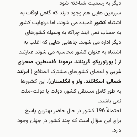
دیگر به رسمیت شناخته شود.
سرزمین هایی هم وجود دارند که گاهی اوقات به
اشتباه
کشور
نامیده می شوند، اما درنهایت کشور
به حساب نمی آیند چراکه به وسیله کشورهای
دیگر اداره می شوند. جاهایی هایی که اغلب به
اشتباه به عنوان کشور محاسبه می شوند عبارتند
از (
پورتوریکو
،
گرینلند
،
برمودا
،
فلسطین
،
صحرای
غربی
و اعضای کشورهای مشترک المنافع (
ایرلند
شمالی
،
اسکاتلند
،
ولز
و
انگلستان
). این کشورها
به طور کامل مستقل کشور، دولت یا دولت-ملت
نمی باشند.
احتمالاً 196 کشور در حال حاضر بهترین پاسخ
برای این سؤال است که چند کشور در جهان وجود
دارد.