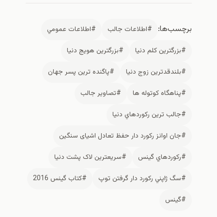
‌ها:
#اطلاعات جالب
#اطلاعات عمومي
گترين كلم دنيا
#بزرگترین هویج دنیا
دقدترین زوج دنیا
#پاگنده ترین پسر جهان
هگاه کوتوله ها
#تصاوير جالب
ب ترين ركوردهاي دنيا
 اوانز رکورد دار حفظ تعادل اشیای سنگین
وردهاي گينس
#سریعترین لاک پشت دنیا
ژاپني رکورد دار گرفتن توپ
#كتاب گينس 2016
نس