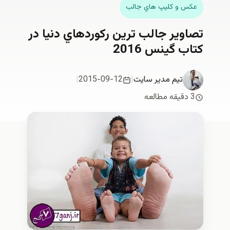
 و كليپ هاي جالب
ير جالب ترين ركوردهاي دنيا در
 گينس 2016
تیم مدیر سایت
|
2015-09-12
|