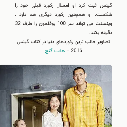
 ثبت کرد او امسال رکورد قبلی خود را
. او همچنین رکورد دیگری هم دارد .
وینسنت می تواند سر 100 بوقلمون را ظرف 32
 بکند.
ير جالب ترين ركوردهاي دنيا در كتاب گينس
2016 –
هفت گنج