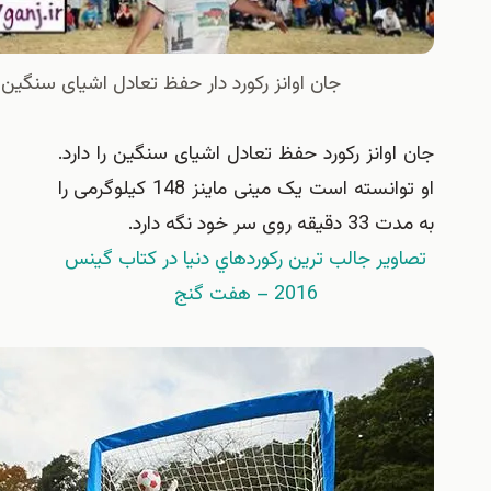
جان اوانز رکورد دار حفظ تعادل اشیای سنگین
وانز رکورد حفظ تعادل اشیای سنگین را دارد.
او توانسته است یک مینی ماینز 148 کیلوگرمی را
سر خود نگه دارد.
ير جالب ترين ركوردهاي دنيا در كتاب گينس
2016 – هفت گنج