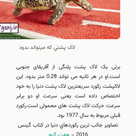
لاک پشتي كه ميتواند بدود
 یک لاک پشت پلنگی از آفریقای جنوبی
است.او در هر ثانیه می تواند 0.28 متر بدود. این
ت رکورد سریعترین لاک پشت دنیا را به خود
اص داده است یعنی سرعت او دو برابر
 حرکت لاک پشت های معمولی است.رکورد
بوط به سال 1977 بود.
ير جالب ترين ركوردهاي دنيا در كتاب گينس
2016 –
هفت گنج