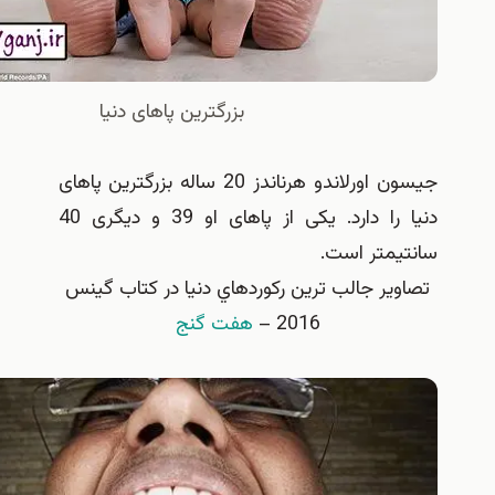
بزرگترین پاهای دنیا
جیسون اورلاندو هرناندز 20 ساله بزرگترین پاهای
دنیا را دارد. یکی از پاهای او 39 و دیگری 40
یمتر است.
ير جالب ترين ركوردهاي دنيا در كتاب گينس
2016 –
هفت گنج