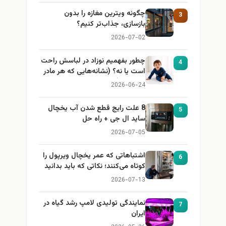
چگونه ویترین مغازه را بدون
3
بازسازی، جذاب‌تر کنیم؟
2026-07-02
چطور بفهمیم نوزاد در لباسش راحت
4
است یا نه؟ (نشانه‌هایی که هر مادر
باید بداند)
2026-06-24
8 علت رایج قطع شدن آب یخچال
5
ساید ال جی + راه حل
2026-07-05
اشتباهاتی که عمر یخچال ویرپول را
6
کوتاه می‌کنند؛ نکاتی که باید بدانید
2026-07-13
نمایندگی تولیدی لامپ رشد گیاه در
7
ایران