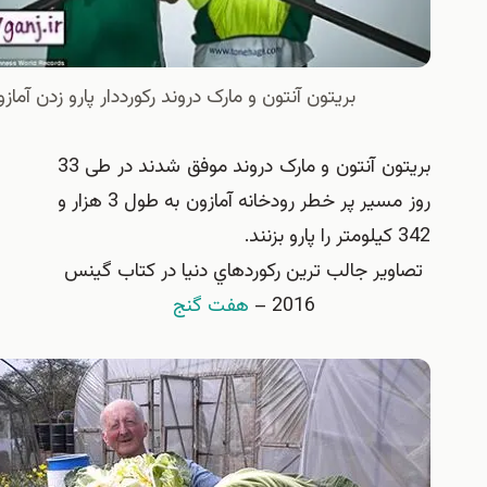
بریتون آنتون و مارک دروند ركورددار پارو زدن آمازون
بریتون آنتون و مارک دروند موفق شدند در طی 33
روز مسیر پر خطر رودخانه آمازون به طول 3 هزار و
ير جالب ترين ركوردهاي دنيا در كتاب گينس
2016 –
هفت گنج