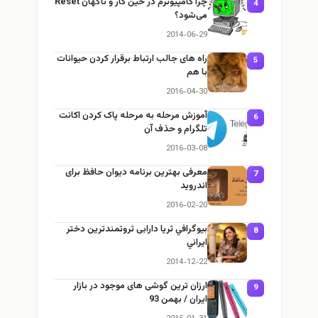
چرا كامپيوترم در حين كار و ناگهان Reset
4
می‌شود؟
2014-06-29
راه های جالب ارتباط برقرار کردن حیوانات
5
با هم
2016-04-30
آموزش مرحله به مرحله پاک کردن اکانت
6
تلگرام و حذف آن
2016-03-08
معرفی بهترین برنامه دیوان حافظ برای
7
اندروید
2016-02-20
بيوگرافي ثریا دارابی ثروتمندترين دختر
8
ايراني
2014-12-22
ارزان ترين گوشی‌ های موجود در بازار
9
ايران / بهمن 93