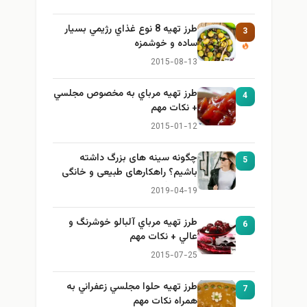
طرز تهيه 8 نوع غذاي رژيمي بسيار
3
ساده و خوشمزه
2015-08-13
طرز تهيه مرباي به مخصوص مجلسي
4
+ نكات مهم
2015-01-12
چگونه سینه های بزرگ داشته
5
باشیم؟ راهکارهای طبیعی و خانگی
برای بزرگ کردن سینه
2019-04-19
طرز تهيه مرباي آلبالو خوشرنگ و
6
عالي + نكات مهم
2015-07-25
طرز تهيه حلوا مجلسي زعفراني به
7
همراه نكات مهم