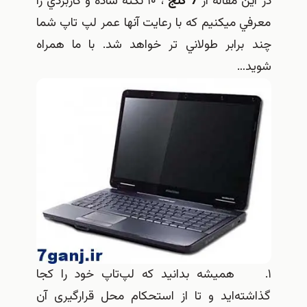
در اين مقاله از
7 گنج
، ۱۰ نکته ساده و كاربردي را
معرفي ميكنيم كه با رعايت آنها عمر لپ تاپ شما
چند برابر طولاني تر خواهد شد. با ما همراه
شويد…
۱. همیشه بدانید که لپ‌تاپ خود را کجا
گذاشته‌اید و تا از استحکام محل قرارگیری آن