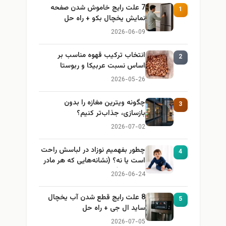
7 علت رایج خاموش شدن صفحه
1
نمایش یخچال بکو + راه حل
2026-06-09
انتخاب ترکیب قهوه مناسب بر
2
اساس نسبت عربیکا و ربوستا
2026-05-26
چگونه ویترین مغازه را بدون
3
بازسازی، جذاب‌تر کنیم؟
2026-07-02
چطور بفهمیم نوزاد در لباسش راحت
4
است یا نه؟ (نشانه‌هایی که هر مادر
باید بداند)
2026-06-24
8 علت رایج قطع شدن آب یخچال
5
ساید ال جی + راه حل
2026-07-05