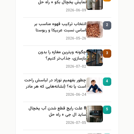
نمایش یخچال بکو + راه حل
2026-06-09
انتخاب ترکیب قهوه مناسب بر
2
اساس نسبت عربیکا و ربوستا
2026-05-26
چگونه ویترین مغازه را بدون
3
بازسازی، جذاب‌تر کنیم؟
2026-07-02
چطور بفهمیم نوزاد در لباسش راحت
4
است یا نه؟ (نشانه‌هایی که هر مادر
باید بداند)
2026-06-24
8 علت رایج قطع شدن آب یخچال
5
ساید ال جی + راه حل
2026-07-05