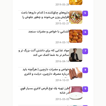
2019-05-28
داروهای چاق‌کننده | کدام داروها باعث
5
افزایش وزن می‌شوند و چطور جلوش را
بگیریم؟
2015-02-21
آشنايي با خواص و مضرات سنجد
6
2014-03-10
مواد غذایی که برای داشتن آلت بزرگ تر و
7
سالم تر به شما کمک می کند
2016-04-14
خواص و مضرات دارچین | هرآنچه باید
8
درباره مصرف دارچین، دیابت و لاغری
بدانید
2014-10-01
طرز تهيه يك نوع قرص لاغري بسيار قوي
9
در خانه
2015-03-05