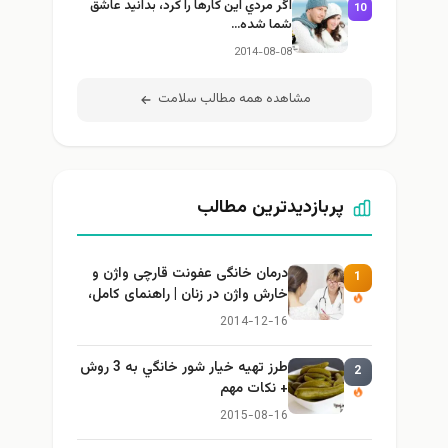
اگر مردي اين كارها را كرد، بدانيد عاشق
10
شما شده…
2014-08-08
مشاهده همه مطالب سلامت
پربازدیدترین مطالب
درمان خانگی عفونت قارچی واژن و
1
خارش واژن در زنان | راهنمای کامل،
ایمن و کاربردی
2014-12-16
طرز تهيه خیار شور خانگي به 3 روش
2
+ نكات مهم
2015-08-16