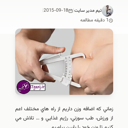
تیم مدیر سایت
|
2015-09-18
|
طالعه
ني که اضافه وزن داريم از راه هاي مختلف اعم
ورزش، طب سوزني، رژيم غذايي و … تلاش مي
 تا وزن خود را پايين بياوريم…