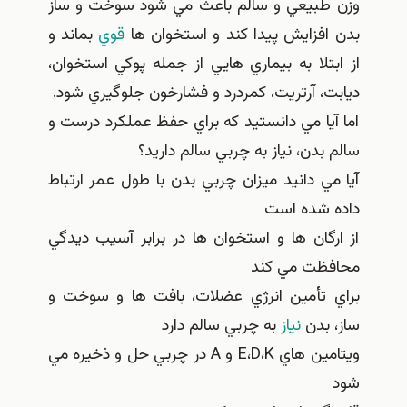
 طبيعي و سالم باعث مي شود سوخت و ساز
 افزايش پيدا کند و استخوان ها
قوي
بماند و
ابتلا به بيماري هايي از جمله پوکي استخوان،
بت، آرتريت، کمردرد و فشارخون جلوگيري شود.
 آيا مي دانستيد که براي حفظ عملکرد درست و
م بدن، نياز به چربي سالم داريد؟
 مي دانيد ميزان چربي بدن با طول عمر ارتباط
ه شده است
ارگان ها و استخوان ها در برابر آسيب ديدگي
فظت مي کند
ي تأمين انرژي عضلات، بافت ها و سوخت و
، بدن
نياز
به چربي سالم دارد
ويتامين هاي E،D،K و A در چربي حل و ذخيره مي