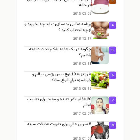
3
در خانه
2015-03-05
برنامه غذایی بدنسازی : باید چه بخورید و
4
از چه اجتناب کنید ؟
2018-12-17
چگونه در یک هفته شکم تخت داشته
5
باشیم؟
2018-03-11
طرز تهيه 10 نوع سس رژيمي سالم و
6
خوشمزه براي انواع سالاد
2015-08-15
20 غذای لاغر کننده و مفید برای تناسب
7
اندام
2017-02-07
5 تمرين عالي براي تقويت عضلات سينه
8
2015-01-08