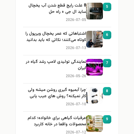
8 علت رایج قطع شدن آب یخچال
5
ساید ال جی + راه حل
2026-07-05
اشتباهاتی که عمر یخچال ویرپول را
6
کوتاه می‌کنند؛ نکاتی که باید بدانید
2026-07-13
نمایندگی تولیدی لامپ رشد گیاه در
7
ایران
2026-05-26
چرا آبمیوه گیری روشن میشه ولی
8
کار نمیکنه؟ روش های عیب یابی
2026-07-10
عرقیات گیاهی برای خانواده؛ کدام
9
محصولات واقعا در خانه کاربرد
دارند؟
2026-07-12