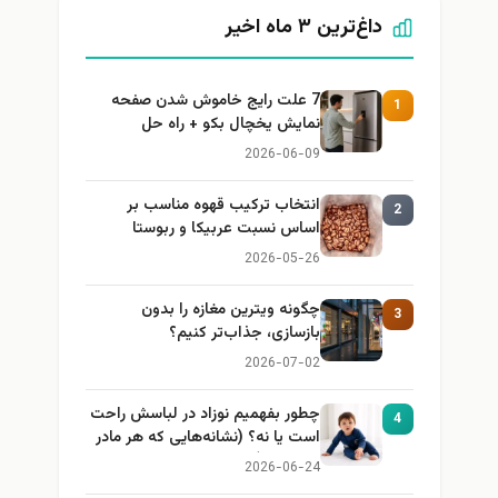
داغ‌ترین ۳ ماه اخیر
7 علت رایج خاموش شدن صفحه
1
نمایش یخچال بکو + راه حل
2026-06-09
انتخاب ترکیب قهوه مناسب بر
2
اساس نسبت عربیکا و ربوستا
2026-05-26
چگونه ویترین مغازه را بدون
3
بازسازی، جذاب‌تر کنیم؟
2026-07-02
چطور بفهمیم نوزاد در لباسش راحت
4
است یا نه؟ (نشانه‌هایی که هر مادر
باید بداند)
2026-06-24