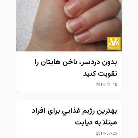
دون دردسر، ناخن هايتان را
قويت كنيد
2014-01-1
هترین رژيم غذايي برای افراد
بتلا به ديابت
2014-07-2