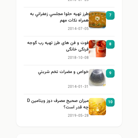
2015-07-25
طرز تهيه حلوا مجلسي زعفراني به
7
همراه نكات مهم
2014-07-05
فوت و فن های طرز تهیه رب گوجه
8
فرنگی خانگی
2018-10-08
خواص و مضرات تخم شربتي
9
2014-01-31
میزان صحیح مصرف دوز ویتامین D
10
چه قدر است؟
2019-05-28