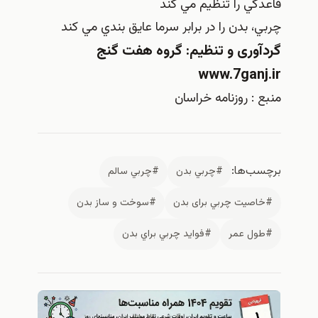
دگي را تنظيم مي کند
ي، بدن را در برابر سرما عايق بندي مي کند
آوری و تنظیم: گروه هفت گنج
www.7ganj
 : روزنامه خراسان
سب‌ها:
#چربي بدن
#چربي سالم
اصيت چربي برای بدن
#سوخت و ساز بدن
ول عمر
#فوايد چربي براي بدن