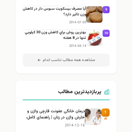
آيا مصرف بيسكويت سبوس دار در كاهش
9
وزن تاثير دارد؟
2014-07-03
بهترين روش براي كاهش وزن 30 كيلويي
10
تنها در 8 هفته
2014-04-14
مشاهده همه مطالب تناسب اندام
پربازدیدترین مطالب
درمان خانگی عفونت قارچی واژن و
1
خارش واژن در زنان | راهنمای کامل،
ایمن و کاربردی
2014-12-16