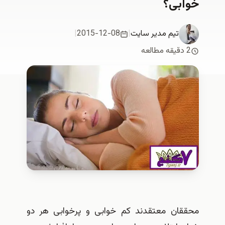
بی؟
تیم مدیر سایت
|
2015-12-08
|
ان معتقدند کم خوابی و پرخوابی هر دو