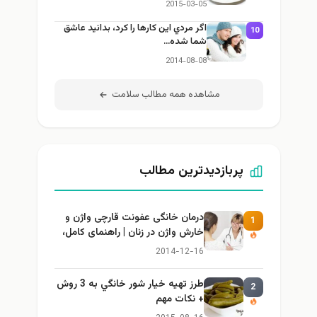
2015-03-05
اگر مردي اين كارها را كرد، بدانيد عاشق
1
شما شده…
2014-08-08
مشاهده همه مطالب سلامت
پربازدیدترین مطالب
درمان خانگی عفونت قارچی واژن و
1
خارش واژن در زنان | راهنمای کامل،
ایمن و کاربردی
2014-12-16
طرز تهيه خیار شور خانگي به 3 روش
2
+ نكات مهم