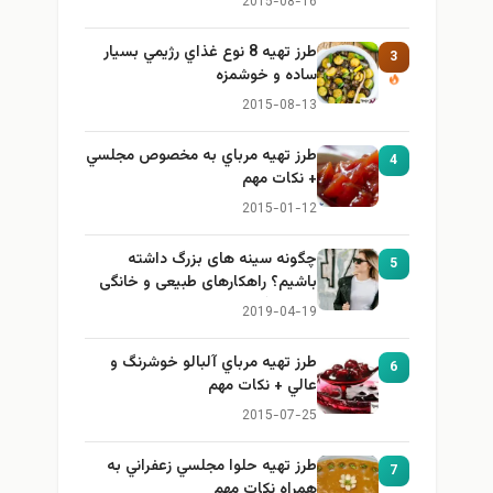
2015-08-16
طرز تهيه 8 نوع غذاي رژيمي بسيار
3
ساده و خوشمزه
2015-08-13
طرز تهيه مرباي به مخصوص مجلسي
4
+ نكات مهم
2015-01-12
چگونه سینه های بزرگ داشته
5
باشیم؟ راهکارهای طبیعی و خانگی
برای بزرگ کردن سینه
2019-04-19
طرز تهيه مرباي آلبالو خوشرنگ و
6
عالي + نكات مهم
2015-07-25
طرز تهيه حلوا مجلسي زعفراني به
7
همراه نكات مهم