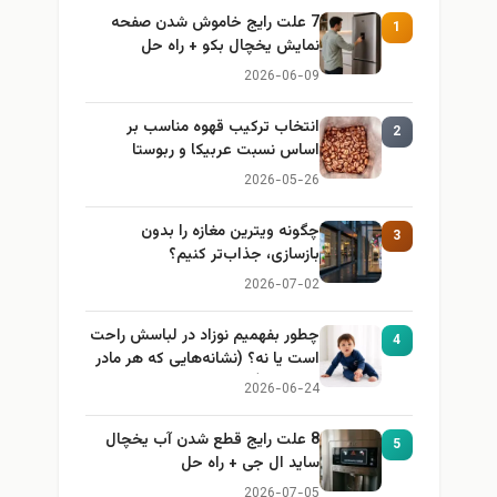
7 علت رایج خاموش شدن صفحه
1
نمایش یخچال بکو + راه حل
2026-06-09
انتخاب ترکیب قهوه مناسب بر
2
اساس نسبت عربیکا و ربوستا
2026-05-26
چگونه ویترین مغازه را بدون
3
بازسازی، جذاب‌تر کنیم؟
2026-07-02
چطور بفهمیم نوزاد در لباسش راحت
4
است یا نه؟ (نشانه‌هایی که هر مادر
باید بداند)
2026-06-24
8 علت رایج قطع شدن آب یخچال
5
ساید ال جی + راه حل
2026-07-05