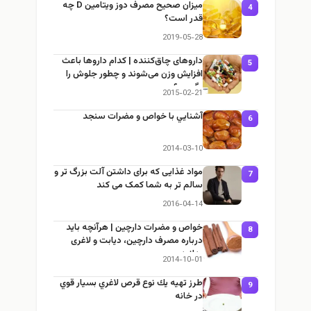
میزان صحیح مصرف دوز ویتامین D چه
4
قدر است؟
2019-05-28
داروهای چاق‌کننده | کدام داروها باعث
5
افزایش وزن می‌شوند و چطور جلوش را
بگیریم؟
2015-02-21
آشنايي با خواص و مضرات سنجد
6
2014-03-10
مواد غذایی که برای داشتن آلت بزرگ تر و
7
سالم تر به شما کمک می کند
2016-04-14
خواص و مضرات دارچین | هرآنچه باید
8
درباره مصرف دارچین، دیابت و لاغری
بدانید
2014-10-01
طرز تهيه يك نوع قرص لاغري بسيار قوي
9
در خانه