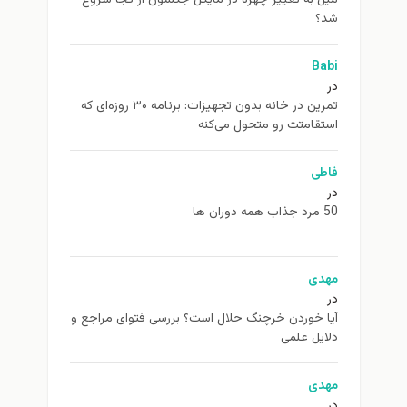
ل به تغيير چهره در مایکل جکسون از كجا شروع
د؟
Bab
تمرین در خانه بدون تجهیزات: برنامه ۳۰ روزه‌ای که
تقامتت رو متحول می‌کنه
اطی
ب همه دوران ها
هدی
یا خوردن خرچنگ حلال است؟ بررسی فتوای مراجع و
ایل علمی
هدی