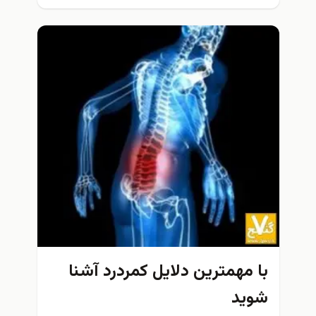
با مهمترين دلايل كمردرد آشنا
شويد