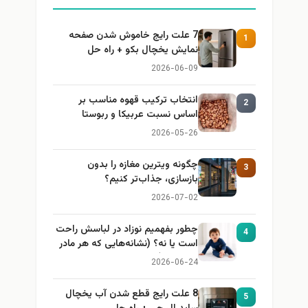
7 علت رایج خاموش شدن صفحه
1
نمایش یخچال بکو + راه حل
2026-06-09
انتخاب ترکیب قهوه مناسب بر
2
اساس نسبت عربیکا و ربوستا
2026-05-26
چگونه ویترین مغازه را بدون
3
بازسازی، جذاب‌تر کنیم؟
2026-07-02
چطور بفهمیم نوزاد در لباسش راحت
4
است یا نه؟ (نشانه‌هایی که هر مادر
باید بداند)
2026-06-24
8 علت رایج قطع شدن آب یخچال
5