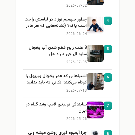
2026-07-02
چطور بفهمیم نوزاد در لباسش راحت
4
است یا نه؟ (نشانه‌هایی که هر مادر
باید بداند)
2026-06-24
8 علت رایج قطع شدن آب یخچال
5
ساید ال جی + راه حل
2026-07-05
اشتباهاتی که عمر یخچال ویرپول را
6
کوتاه می‌کنند؛ نکاتی که باید بدانید
2026-07-13
نمایندگی تولیدی لامپ رشد گیاه در
7
ایران
2026-05-26
چرا آبمیوه گیری روشن میشه ولی
8