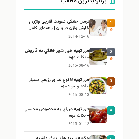
پربازدیدترین مطالب
درمان خانگی عفونت قارچی واژن و
1
خارش واژن در زنان | راهنمای کامل،
ایمن و کاربردی
2014-12-16
طرز تهيه خیار شور خانگي به 3 روش
2
+ نكات مهم
2015-08-16
طرز تهيه 8 نوع غذاي رژيمي بسيار
3
ساده و خوشمزه
2015-08-13
طرز تهيه مرباي به مخصوص مجلسي
4
+ نكات مهم
2015-01-12
چگونه سینه های بزرگ داشته