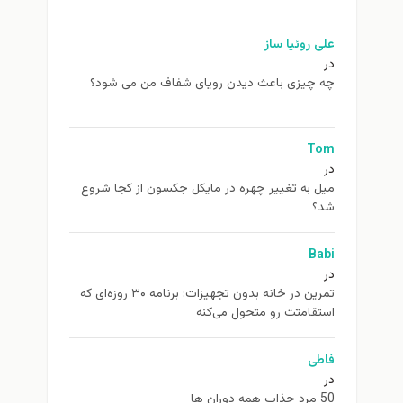
علی روئیا ساز
در
چه چیزی باعث دیدن رویای شفاف من می شود؟
Tom
در
ميل به تغيير چهره در مایکل جکسون از كجا شروع
شد؟
Babi
در
تمرین در خانه بدون تجهیزات: برنامه ۳۰ روزه‌ای که
استقامتت رو متحول می‌کنه
فاطی
در
50 مرد جذاب همه دوران ها