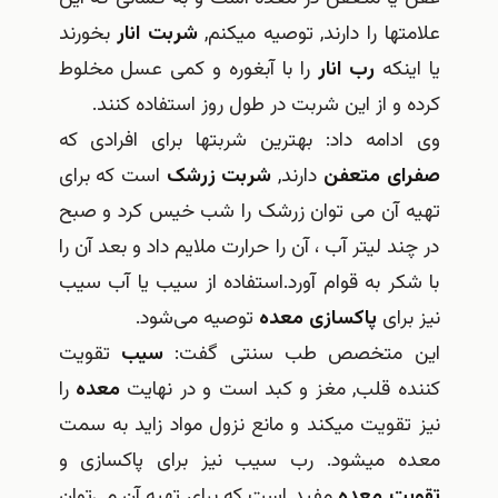
علامت‎ها را دارند, توصیه می‎کنم,
شربت انار
بخورند
یا اینکه
رب انار
را با آبغوره و کمی عسل مخلوط
کرده و از این شربت در طول روز استفاده کنند.
وی ادامه داد: بهترین شربت‎ها برای افرادی که
صفرای متعفن
دارند,
شربت زرشک
است که برای
تهیه آن می توان زرشک را شب خیس کرد و صبح
در چند لیتر آب ، آن را حرارت ملایم داد و بعد آن را
با شکر به قوام آورد.استفاده از سیب یا آب سیب
نیز برای
پاکسازی معده
توصیه می‎‌شود.
این متخصص طب سنتی گفت:
سیب
تقویت
کننده قلب, مغز و کبد است و در نهایت
معده
را
نیز تقویت می‎کند و مانع نزول مواد زاید به سمت
معده می‎شود. رب سیب نیز برای پاکسازی و
تقویت معده
مفید است که برای تهیه آن می‌توان