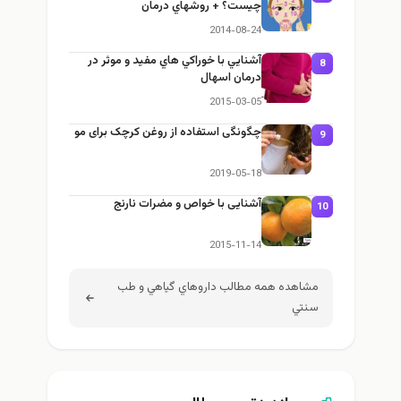
چيست؟ + روشهاي درمان
2014-08-24
آشنايي با خوراكي هاي مفيد و موثر در
8
درمان اسهال
2015-03-05
چگونگی استفاده از روغن کرچک برای مو
9
2019-05-18
آشنایی با خواص و مضرات نارنج
10
2015-11-14
مشاهده همه مطالب داروهاي گياهي و طب
سنتي