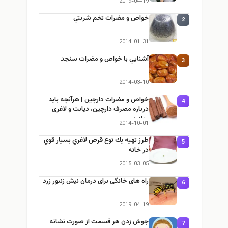
2019-04-19
خواص و مضرات تخم شربتي
2
2014-01-31
آشنايي با خواص و مضرات سنجد
3
2014-03-10
خواص و مضرات دارچین | هرآنچه باید
4
درباره مصرف دارچین، دیابت و لاغری
بدانید
2014-10-01
طرز تهيه يك نوع قرص لاغري بسيار قوي
5
در خانه
2015-03-05
راه های خانگی برای درمان نیش زنبور زرد
6
2019-04-19
جوش زدن هر قسمت از صورت نشانه
7