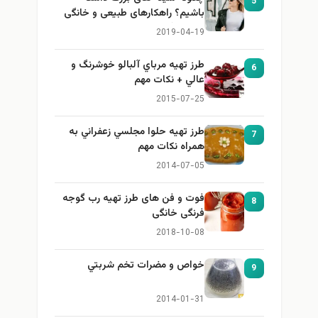
5
باشیم؟ راهکارهای طبیعی و خانگی
برای بزرگ کردن سینه
2019-04-19
طرز تهيه مرباي آلبالو خوشرنگ و
6
عالي + نكات مهم
2015-07-25
طرز تهيه حلوا مجلسي زعفراني به
7
همراه نكات مهم
2014-07-05
فوت و فن های طرز تهیه رب گوجه
8
فرنگی خانگی
2018-10-08
خواص و مضرات تخم شربتي
9
2014-01-31