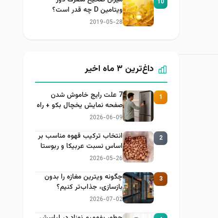
میزان صحیح مصرف دوز
10
ویتامین D چه قدر است؟
2019-05-28
داغ‌ترین ۳ ماه اخیر
7 علت رایج خاموش شدن
1
صفحه نمایش یخچال بکو + راه
حل
2026-06-09
انتخاب ترکیب قهوه مناسب بر
2
اساس نسبت عربیکا و ربوستا
2026-05-26
چگونه ویترین مغازه را بدون
3
بازسازی، جذاب‌تر کنیم؟
2026-07-02