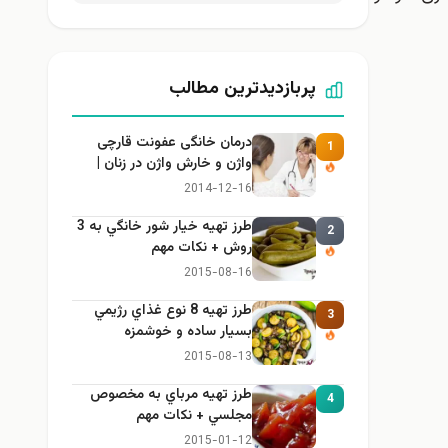
پربازدیدترین مطالب
درمان خانگی عفونت قارچی
1
واژن و خارش واژن در زنان |
راهنمای کامل، ایمن و کاربردی
2014-12-16
طرز تهيه خیار شور خانگي به 3
2
روش + نكات مهم
2015-08-16
طرز تهيه 8 نوع غذاي رژيمي
3
بسيار ساده و خوشمزه
2015-08-13
طرز تهيه مرباي به مخصوص
4
مجلسي + نكات مهم
2015-01-12