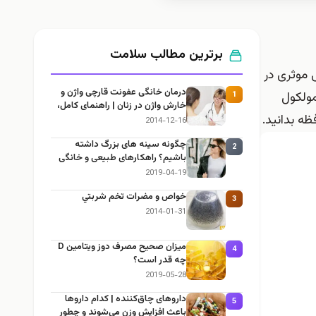
برترین مطالب سلامت
ابی موثری در
درمان خانگی عفونت قارچی واژن و
مولکول
1
خارش واژن در زنان | راهنمای کامل،
ظه بدانید.
ایمن و کاربردی
2014-12-16
چگونه سینه های بزرگ داشته
2
باشیم؟ راهکارهای طبیعی و خانگی
برای بزرگ کردن سینه
2019-04-19
خواص و مضرات تخم شربتي
3
2014-01-31
میزان صحیح مصرف دوز ویتامین D
4
چه قدر است؟
2019-05-28
داروهای چاق‌کننده | کدام داروها
5
باعث افزایش وزن می‌شوند و چطور