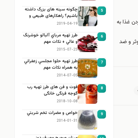
چگونه سینه های بزرگ داشته
5
باشیم؟ راهکارهای طبیعی و
ن غذا به
خانگی برای بزرگ کردن سینه
2019-04-19
طرز تهيه مرباي آلبالو خوشرنگ
6
ثر و ضد
و عالي + نكات مهم
2015-07-25
طرز تهيه حلوا مجلسي زعفراني
7
به همراه نكات مهم
2014-07-05
فوت و فن های طرز تهیه رب
8
گوجه فرنگی خانگی
2018-10-08
خواص و مضرات تخم شربتي
9
2014-01-31