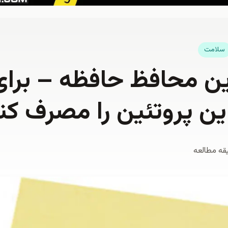
سلامت
ین محافظ حافظه – برا
ین پروتئین را مصرف کن