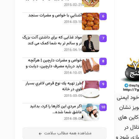
جلوش را بگیریم؟
2015-02-21
آشنايي با خواص و مضرات سنجد
6
2014-03-10
مواد غذایی که برای داشتن آلت بزرگ
7
تر و سالم تر به شما کمک می کند
2016-04-14
خواص و مضرات دارچین | هرآنچه
8
باید درباره مصرف دارچین، دیابت و
لاغری بدانید
2014-10-01
طرز تهيه يك نوع قرص لاغري بسيار
9
قوي در خانه
خود ایمنی
2015-03-05
ویز نشان
اگر مردي اين كارها را كرد، بدانيد
10
عاشق شما شده…
کاین های
2014-08-08
لال در
مشاهده همه مطالب سلامت
ازی شود و