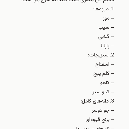
علائم این بیماری کمک کنند، به شرح زیر است:
1. میوه‌ها:
– موز
– سیب
– گلابی
– پاپایا
2. سبزیجات:
– اسفناج
– کلم پیچ
– کاهو
– کدو سبز
3. دانه‌های کامل:
– جو دوسر
– برنج قهوه‌ای