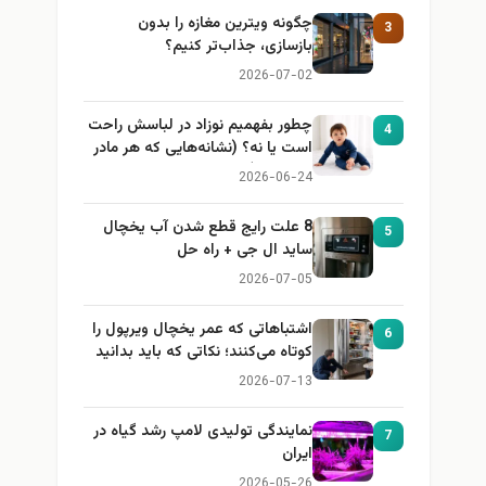
چگونه ویترین مغازه را بدون
3
بازسازی، جذاب‌تر کنیم؟
2026-07-02
چطور بفهمیم نوزاد در لباسش راحت
4
است یا نه؟ (نشانه‌هایی که هر مادر
باید بداند)
2026-06-24
8 علت رایج قطع شدن آب یخچال
5
ساید ال جی + راه حل
2026-07-05
اشتباهاتی که عمر یخچال ویرپول را
6
کوتاه می‌کنند؛ نکاتی که باید بدانید
2026-07-13
نمایندگی تولیدی لامپ رشد گیاه در
7
ایران
2026-05-26