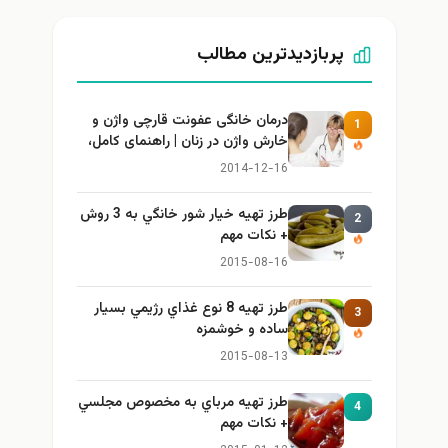
پربازدیدترین مطالب
درمان خانگی عفونت قارچی واژن و
1
خارش واژن در زنان | راهنمای کامل،
ایمن و کاربردی
2014-12-16
طرز تهيه خیار شور خانگي به 3 روش
2
+ نكات مهم
2015-08-16
طرز تهيه 8 نوع غذاي رژيمي بسيار
3
ساده و خوشمزه
2015-08-13
طرز تهيه مرباي به مخصوص مجلسي
4
+ نكات مهم