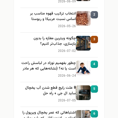
2026-06-09
انتخاب ترکیب قهوه مناسب بر
2
اساس نسبت عربیکا و ربوستا
2026-05-26
چگونه ویترین مغازه را بدون
3
بازسازی، جذاب‌تر کنیم؟
2026-07-02
چطور بفهمیم نوزاد در لباسش راحت
4
است یا نه؟ (نشانه‌هایی که هر مادر
باید بداند)
2026-06-24
8 علت رایج قطع شدن آب یخچال
5
ساید ال جی + راه حل
2026-07-05
اشتباهاتی که عمر یخچال ویرپول را
6