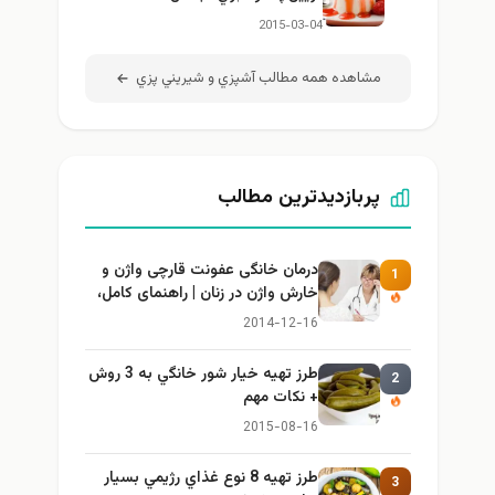
2015-03-04
مشاهده همه مطالب آشپزي و شيريني پزي
پربازدیدترین مطالب
درمان خانگی عفونت قارچی واژن و
1
خارش واژن در زنان | راهنمای کامل،
ایمن و کاربردی
2014-12-16
طرز تهيه خیار شور خانگي به 3 روش
2
+ نكات مهم
2015-08-16
طرز تهيه 8 نوع غذاي رژيمي بسيار
3