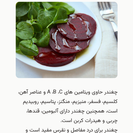
چغندر حاوی ویتامین های A ،B ،C و عناصر آهن،
کلسیم، فسفر، منیزیم، منگنز، پتاسیم، روبیدیم
است، همچنین چغندر دارای آلبومین، قندها،
چربی و هیدرات کربن است.
چغندر برای درد مفاصل و نقرس مفید است و