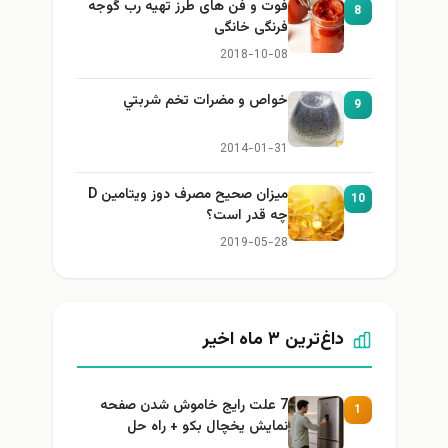
فوت و فن های طرز تهیه رب گوجه
8
فرنگی خانگی
2018-10-08
خواص و مضرات تخم شربتي
9
2014-01-31
میزان صحیح مصرف دوز ویتامین D
10
چه قدر است؟
2019-05-28
داغ‌ترین ۳ ماه اخیر
7 علت رایج خاموش شدن صفحه
1
نمایش یخچال بکو + راه حل