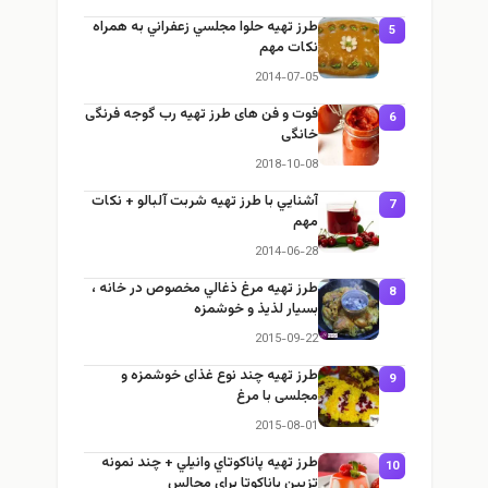
طرز تهيه حلوا مجلسي زعفراني به همراه
5
نكات مهم
2014-07-05
فوت و فن های طرز تهیه رب گوجه فرنگی
6
خانگی
2018-10-08
آشنايي با طرز تهيه شربت آلبالو + نكات
7
مهم
2014-06-28
طرز تهيه مرغ ذغالي مخصوص در خانه ،
8
بسيار لذيذ و خوشمزه
2015-09-22
طرز تهيه چند نوع غذای خوشمزه و
9
مجلسی با مرغ
2015-08-01
طرز تهيه پاناكوتاي وانيلي + چند نمونه
10
تزيين پاناكوتا براي مجالس