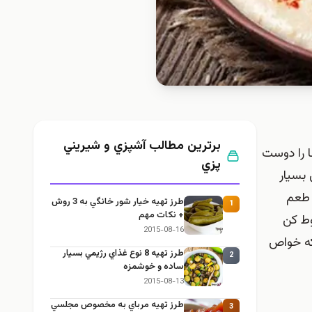
برترین مطالب آشپزي و شيريني
ا را دوست
پزي
 بسیار
 طعم
طرز تهيه خیار شور خانگي به 3 روش
1
+ نكات مهم
وط کن
2015-08-16
که خواص
طرز تهيه 8 نوع غذاي رژيمي بسيار
2
ساده و خوشمزه
2015-08-13
طرز تهيه مرباي به مخصوص مجلسي
3