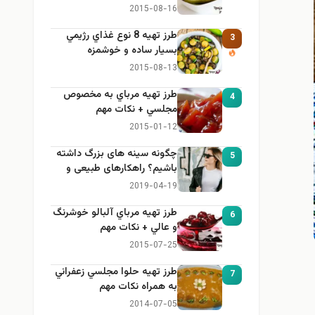
2015-08-16
طرز تهيه 8 نوع غذاي رژيمي
3
بسيار ساده و خوشمزه
2015-08-13
طرز تهيه مرباي به مخصوص
4
مجلسي + نكات مهم
2015-01-12
چگونه سینه های بزرگ داشته
5
باشیم؟ راهکارهای طبیعی و
خانگی برای بزرگ کردن سینه
2019-04-19
طرز تهيه مرباي آلبالو خوشرنگ
6
و عالي + نكات مهم
2015-07-25
طرز تهيه حلوا مجلسي زعفراني
7
به همراه نكات مهم
2014-07-05