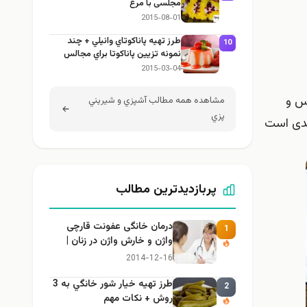
مجلسی با مرغ
2015-08-01
طرز تهيه پاناكوتاي وانيلي + چند
10
نمونه تزيين پاناكوتا براي مجالس
2015-03-04
س و
مشاهده همه مطالب آشپزي و شيريني
پزي
ر مفیدی است
پربازدیدترین مطالب
درمان خانگی عفونت قارچی
1
واژن و خارش واژن در زنان |
راهنمای کامل، ایمن و کاربردی
2014-12-16
طرز تهيه خیار شور خانگي به 3
2
روش + نكات مهم