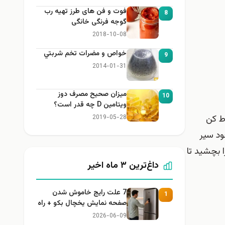
فوت و فن های طرز تهیه رب
8
گوجه فرنگی خانگی
2018-10-08
خواص و مضرات تخم شربتي
9
2014-01-31
میزان صحیح مصرف دوز
10
ویتامین D چه قدر است؟
ط کن
2019-05-28
ود سیر
ا بچشید تا
داغ‌ترین ۳ ماه اخیر
7 علت رایج خاموش شدن
1
صفحه نمایش یخچال بکو + راه
حل
2026-06-09