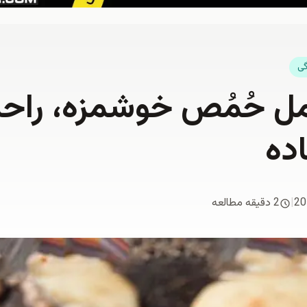
گی
مل حُمُص خوشمزه، راحت 
ده
20
|
2 دقیقه مطالعه