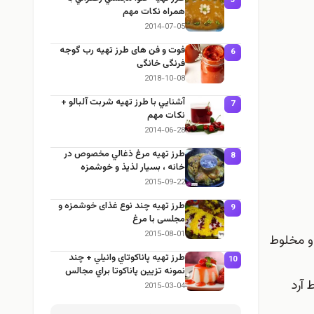
5
همراه نكات مهم
2014-07-05
فوت و فن های طرز تهیه رب گوجه
6
فرنگی خانگی
2018-10-08
آشنايي با طرز تهيه شربت آلبالو +
7
نكات مهم
2014-06-28
طرز تهيه مرغ ذغالي مخصوص در
8
خانه ، بسيار لذيذ و خوشمزه
2015-09-22
طرز تهيه چند نوع غذای خوشمزه و
9
مجلسی با مرغ
2015-08-01
د و مخلوط
طرز تهيه پاناكوتاي وانيلي + چند
10
نمونه تزيين پاناكوتا براي مجالس
 آرد
2015-03-04