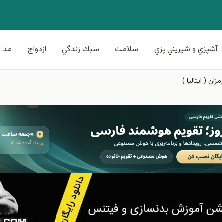
آشپزي و شيريني پزي
سلامت
سبك زندگي
ازدواج
مد و
ان ( ایتالیا )