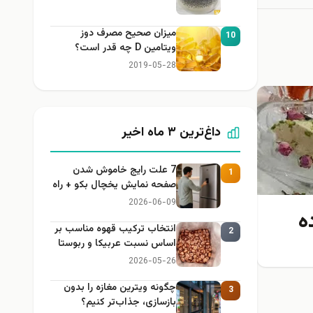
میزان صحیح مصرف دوز
10
ویتامین D چه قدر است؟
2019-05-28
داغ‌ترین ۳ ماه اخیر
7 علت رایج خاموش شدن
1
صفحه نمایش یخچال بکو + راه
حل
2026-06-09
ه
انتخاب ترکیب قهوه مناسب بر
2
اساس نسبت عربیکا و ربوستا
2026-05-26
چگونه ویترین مغازه را بدون
3
بازسازی، جذاب‌تر کنیم؟