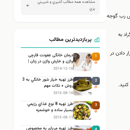
مشاهده همه مطالب آشپزي و شيريني
پزي
پس رب گوجه
اخل فر با دمای ۲۰۰ درجه سانتیگراد به
پربازدیدترین مطالب
ر دادن در
درمان خانگی عفونت قارچی
1
واژن و خارش واژن در زنان |
راهنمای کامل، ایمن و کاربردی
2014-12-16
طرز تهيه خیار شور خانگي به 3
2
کنید.
روش + نكات مهم
2015-08-16
طرز تهيه 8 نوع غذاي رژيمي
3
بسيار ساده و خوشمزه
2015-08-13
طرز تهيه مرباي به مخصوص
4