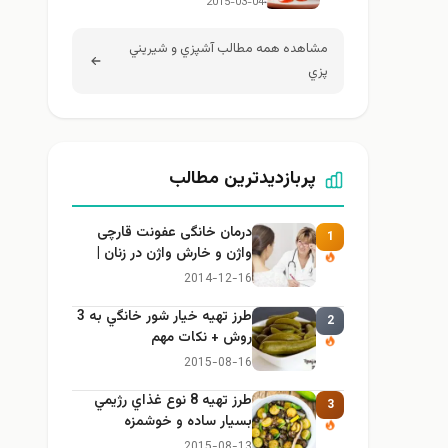
2015-03-04
مشاهده همه مطالب آشپزي و شيريني
پزي
پربازدیدترین مطالب
درمان خانگی عفونت قارچی
1
واژن و خارش واژن در زنان |
راهنمای کامل، ایمن و کاربردی
2014-12-16
طرز تهيه خیار شور خانگي به 3
2
روش + نكات مهم
2015-08-16
طرز تهيه 8 نوع غذاي رژيمي
3
بسيار ساده و خوشمزه
2015-08-13