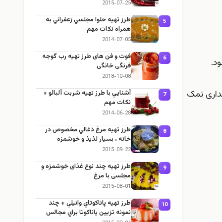
2015-07-25
طرز تهيه حلوا مجلسي زعفراني به
5
همراه نكات مهم
2014-07-05
فوت و فن های طرز تهیه رب گوجه
6
فرنگی خانگی
2018-10-08
قداری نمک
آشنايي با طرز تهيه شربت آلبالو +
7
نكات مهم
2014-06-28
طرز تهيه مرغ ذغالي مخصوص در
8
خانه ، بسيار لذيذ و خوشمزه
2015-09-22
طرز تهيه چند نوع غذای خوشمزه و
9
مجلسی با مرغ
2015-08-01
طرز تهيه پاناكوتاي وانيلي + چند
10
نمونه تزيين پاناكوتا براي مجالس