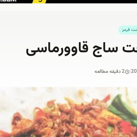
شت قرمز
خت ساج قاوورماسی
20
|
2 دقیقه مطالعه