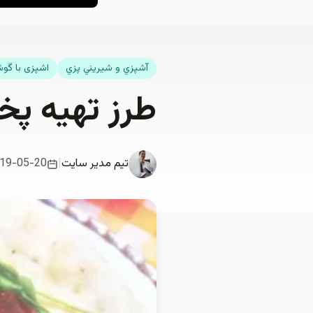
آشپزي و شيريني پزي
اشپزی با گو
طرز تهیه پ
تیم مدیر سایت
|
19-05-20