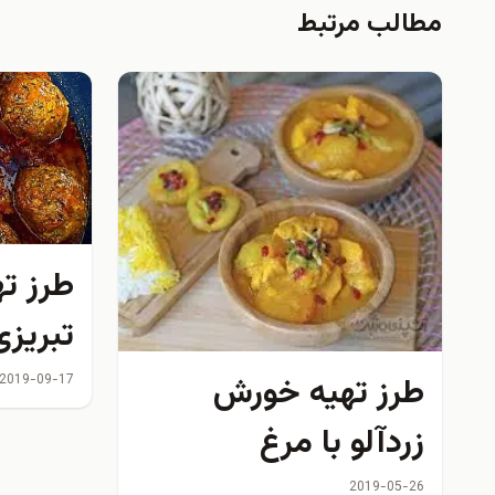
مطالب مرتبط
طرز ته
تبریزی
طرز تهیه خورش
2019-09-17
زردآلو با مرغ
2019-05-26