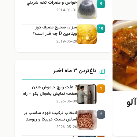
خواص و مضرات تخم شربتي
9
2014-01-31
میزان صحیح مصرف دوز
10
ویتامین D چه قدر است؟
2019-05-28
داغ‌ترین ۳ ماه اخیر
7 علت رایج خاموش شدن
1
صفحه نمایش یخچال بکو + راه
لو
حل
2026-06-09
انتخاب ترکیب قهوه مناسب بر
2
اساس نسبت عربیکا و ربوستا
2026-05-26