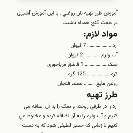
آموزش طرز تهیه نان روغني . با این آموزش آشپزی
در هفت گنج همراه باشید.
مواد لازم:
آرد ……………….. 7 ليوان
آب ولرم …………. 2 ليوان
نمک ……………… 1 قاشق مرباخوري
کره ………………. 125 گرم
روغن مايع ……… نصف فنجان
طرز تهیه
آرد را در ظرفي ريخته و نمک را به آن اضافه مي
کنيم و آب ولرم را به آن اضافه کرده و مخلوط مي
کنيم تا زماني که خمير لطيفي شود که به دست