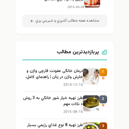
2015-03-04
مشاهده همه مطالب آشپزي و شيريني پزي
پربازدیدترین مطالب
درمان خانگی عفونت قارچی واژن و
1
خارش واژن در زنان | راهنمای کامل،
ایمن و کاربردی
2014-12-16
طرز تهيه خیار شور خانگي به 3 روش
2
+ نكات مهم
2015-08-16
طرز تهيه 8 نوع غذاي رژيمي بسيار
3