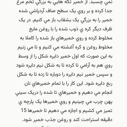
نمي چسبد. از خمير تکه هايي به بزرگي تخم مرغ
جدا کرده و بر روي يک سطح صاف آردپاشي شده
خمير را به بزرگي يک بشقاب باز مي کنيم. در يک
ظرف ديگر کره ي ذوب شده را با روغن مايع
مخلوط کرده و روي خميرهاي باز شده را کاملا به
مخلوط روغن و کره آغشته مي کنيم و تا مي زنيم
به اين صورت که اول خمير دايره شکل را از وسط
روي هم به آرامي تا کرده تا به شکل نيم دايره شود
و سپس خمير نيم دايره را دوباره تا زده تا به شکل
ربع دايره شود. اين کار را با تمام خميرهاي نان
انجام مي دهيم و خميرهاي تا شده را دريک سيني
پهن چرب مي چينيم و روي خميرها يک پارچه ي
تميز مي کشيم و اجازه مي دهيم تا خميرها 15
دقيقه استراحت کند و روغن جذب خمير شود.