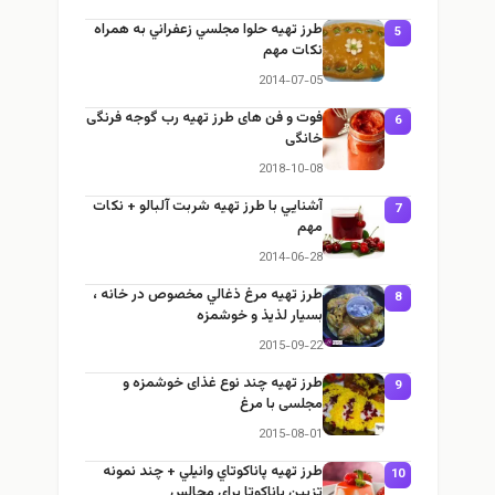
طرز تهيه حلوا مجلسي زعفراني به همراه
5
نكات مهم
2014-07-05
فوت و فن های طرز تهیه رب گوجه فرنگی
6
خانگی
2018-10-08
آشنايي با طرز تهيه شربت آلبالو + نكات
7
مهم
2014-06-28
طرز تهيه مرغ ذغالي مخصوص در خانه ،
8
بسيار لذيذ و خوشمزه
2015-09-22
طرز تهيه چند نوع غذای خوشمزه و
9
مجلسی با مرغ
2015-08-01
طرز تهيه پاناكوتاي وانيلي + چند نمونه
10
تزيين پاناكوتا براي مجالس