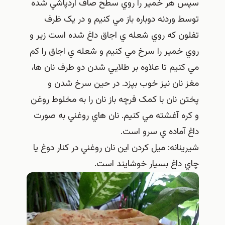
سپس هر خمير را روي سطح صاف آردپاشي شده
توسط وردنه دوباره باز مي کنيم و در يک ظرف
تفلون که روي شعله ي اجاق داغ شده است زير و
روي خمير را سرخ مي کنيم و شعله ي اجاق را کم
مي کنيم تا علاوه بر طلايي شدن دو طرف نان ها،
مغز نان نيز خوب بپزد. در حين سرخ شدن و
پختن نان با کمک فرچه باز نان را به مخلوط روغن
و کره آغشته مي کنيم. نان هاي روغني به صورت
داغ آماده ي سرو است.
شيرينانه: ميل کردن اين نان روغني در کنار دوغ يا
چاي داغ بسيار خوشايند است.