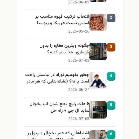
2026-06-09
انتخاب ترکیب قهوه مناسب بر
2
اساس نسبت عربیکا و ربوستا
2026-05-26
چگونه ویترین مغازه را بدون
3
بازسازی، جذاب‌تر کنیم؟
2026-07-02
چطور بفهمیم نوزاد در لباسش راحت
4
است یا نه؟ (نشانه‌هایی که هر مادر
باید بداند)
2026-06-24
8 علت رایج قطع شدن آب یخچال
5
ساید ال جی + راه حل
2026-07-05
اشتباهاتی که عمر یخچال ویرپول را
6