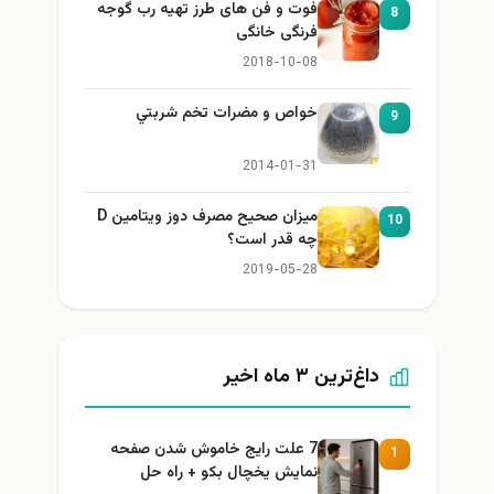
فوت و فن های طرز تهیه رب گوجه
8
فرنگی خانگی
2018-10-08
خواص و مضرات تخم شربتي
9
2014-01-31
میزان صحیح مصرف دوز ویتامین D
10
چه قدر است؟
2019-05-28
داغ‌ترین ۳ ماه اخیر
7 علت رایج خاموش شدن صفحه
1
نمایش یخچال بکو + راه حل