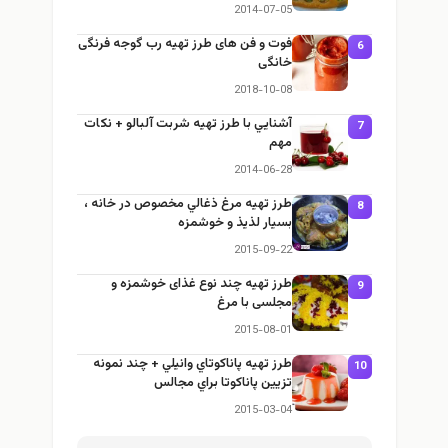
2014-07-05
فوت و فن های طرز تهیه رب گوجه فرنگی
6
خانگی
2018-10-08
آشنايي با طرز تهيه شربت آلبالو + نكات
7
مهم
2014-06-28
طرز تهيه مرغ ذغالي مخصوص در خانه ،
8
بسيار لذيذ و خوشمزه
2015-09-22
طرز تهيه چند نوع غذای خوشمزه و
9
مجلسی با مرغ
2015-08-01
طرز تهيه پاناكوتاي وانيلي + چند نمونه
10
تزيين پاناكوتا براي مجالس
2015-03-04