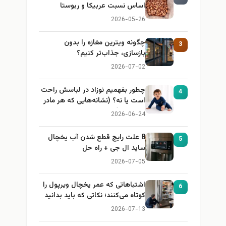
اساس نسبت عربیکا و ربوستا
2026-05-26
چگونه ویترین مغازه را بدون
3
بازسازی، جذاب‌تر کنیم؟
2026-07-02
چطور بفهمیم نوزاد در لباسش راحت
4
است یا نه؟ (نشانه‌هایی که هر مادر
باید بداند)
2026-06-24
8 علت رایج قطع شدن آب یخچال
5
ساید ال جی + راه حل
2026-07-05
اشتباهاتی که عمر یخچال ویرپول را
6
کوتاه می‌کنند؛ نکاتی که باید بدانید
2026-07-13