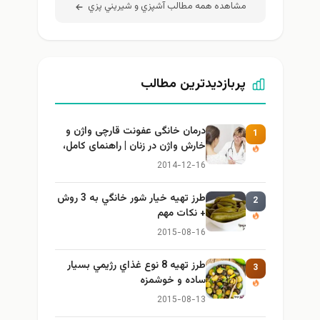
مشاهده همه مطالب آشپزي و شيريني پزي
پربازدیدترین مطالب
درمان خانگی عفونت قارچی واژن و
1
خارش واژن در زنان | راهنمای کامل،
ایمن و کاربردی
2014-12-16
طرز تهيه خیار شور خانگي به 3 روش
2
+ نكات مهم
2015-08-16
طرز تهيه 8 نوع غذاي رژيمي بسيار
3
ساده و خوشمزه
2015-08-13