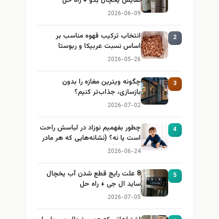
نمایش یخچال بکو + راه حل
2026-06-09
انتخاب ترکیب قهوه مناسب بر
2
اساس نسبت عربیکا و ربوستا
2026-05-26
چگونه ویترین مغازه را بدون
3
بازسازی، جذاب‌تر کنیم؟
2026-07-02
چطور بفهمیم نوزاد در لباسش راحت
4
است یا نه؟ (نشانه‌هایی که هر مادر
باید بداند)
2026-06-24
8 علت رایج قطع شدن آب یخچال
5
ساید ال جی + راه حل
2026-07-05