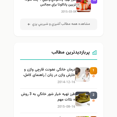
10
تزيين پاناكوتا براي مجالس
2015-03-04
مشاهده همه مطالب آشپزي و شيريني پزي
پربازدیدترین مطالب
درمان خانگی عفونت قارچی واژن و
1
خارش واژن در زنان | راهنمای کامل،
ایمن و کاربردی
2014-12-16
طرز تهيه خیار شور خانگي به 3 روش
2
+ نكات مهم
2015-08-16