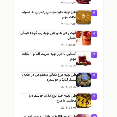
2015-07-25
طرز تهيه حلوا مجلسي زعفراني به همراه
5
نكات مهم
2014-07-05
فوت و فن های طرز تهیه رب گوجه فرنگی
6
خانگی
2018-10-08
آشنايي با طرز تهيه شربت آلبالو + نكات
7
مهم
2014-06-28
طرز تهيه مرغ ذغالي مخصوص در خانه ،
8
بسيار لذيذ و خوشمزه
2015-09-22
طرز تهيه چند نوع غذای خوشمزه و
9
مجلسی با مرغ
2015-08-01
طرز تهيه پاناكوتاي وانيلي + چند نمونه